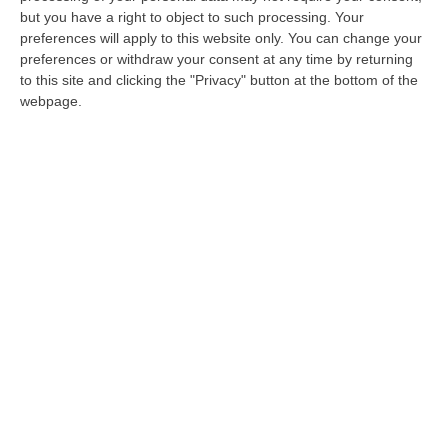
La Nazionale Attori al San Vito: esiste un
but you have a right to object to such processing. Your
calcio pulito
preferences will apply to this website only. You can change your
COSENZA “Diamolo questo calcio alla
preferences or withdraw your consent at any time by returning
to this site and clicking the "Privacy" button at the bottom of the
solidarietà. Tutti fanno solidarietà ma noi
webpage.
dobbiamo fare in modo che le cose possano
andare per il verso giusto”…
Pubblicato il: 30/05/15 – 13:38
ULTIME DAL CORRIERE DELLA CALABRIA
All’asta Il Pallone Della “mano Di Dio” Di Maradona
“ROMA Il pallone con cui Diego Maradona segnò durante la storica
vittoria dell’Argentina sull’Inghilterra ai Mondiali del 1986 potrebbe
esse…
08 Agosto, 23:28
Milano, Vannacci Candida Il Generale Burgio