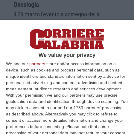
Oncologia
Il 29 marzo l’evento a sostegno della
realizzazione di un laboratorio di medicina di
precisione. Il Corriere della Calabria partner
dell’iniziativa
Pubblicato il: 18/03/25 – 13:38
We value your privacy
We and our
partners
store and/or access information on a
device, such as cookies and process personal data, such as
unique identifiers and standard information sent by a device for
personalised advertising and content, advertising and content
measurement, audience research and services development.
With your permission we and our partners may use precise
geolocation data and identification through device scanning. You
may click to consent to our and our 1733 partners’ processing
as described above. Alternatively you may click to refuse to
consent or access more detailed information and change your
preferences before consenting.
Please note that some
processing of your personal data may not require your consent,