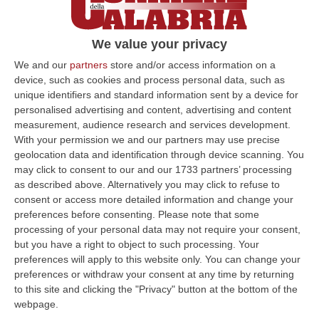
‘Ndrangheta in Lombardia, confermati i 10
anni e 10 mesi di pena per il boss
We value your privacy
Bandiera
We and our
partners
store and/or access information on a
L’esito del processo in appello contro la
device, such as cookies and process personal data, such as
cosca di Rho: invariata la condanna per il
unique identifiers and standard information sent by a device for
capoclan Gaetano, per il figlio Cristian pena
personalised advertising and content, advertising and content
measurement, audience research and services development.
ridotta a 14 anni
With your permission we and our partners may use precise
Pubblicato il: 30/10/24 – 20:05
geolocation data and identification through device scanning. You
may click to consent to our and our 1733 partners’ processing
as described above. Alternatively you may click to refuse to
consent or access more detailed information and change your
ULTIME DAL CORRIERE DELLA CALABRIA
preferences before consenting.
Please note that some
processing of your personal data may not require your consent,
Discussione Sulla Proposta Di Legge Regionale Sugli Idonei Della
but you have a right to object to such processing. Your
Pa In Calabria
preferences will apply to this website only. You can change your
preferences or withdraw your consent at any time by returning
“Riceviamo e pubblichiamo Noi idonei del Concorso per 54 posti della
to this site and clicking the "Privacy" button at the bottom of the
Regione Calabria siamo tra i potenziali beneficiari della proposta d…
webpage.
07 Agosto, 22:35