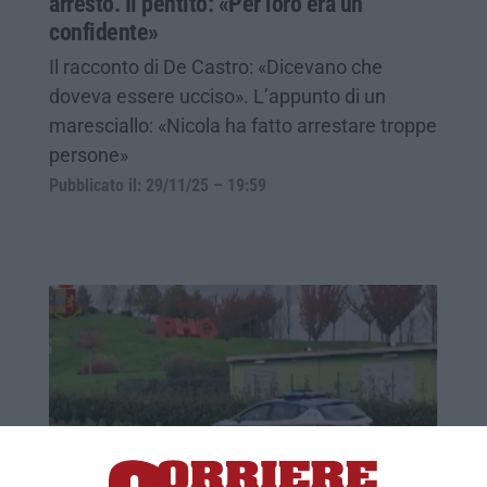
arresto. Il pentito: «Per loro era un
confidente»
Il racconto di De Castro: «Dicevano che
doveva essere ucciso». L’appunto di un
maresciallo: «Nicola ha fatto arrestare troppe
persone»
Pubblicato il: 29/11/25 – 19:59