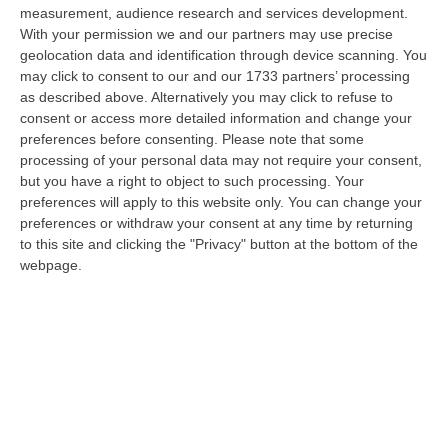
dare avvio agli attesi lavori di ristrutturazione della Basilica dell…
measurement, audience research and services development.
07 Agosto, 22:02
With your permission we and our partners may use precise
geolocation data and identification through device scanning. You
Renzi: «Conte? Sarebbe Delittuoso Vannaccizzare La Coalizione»
may click to consent to our and our 1733 partners’ processing
as described above. Alternatively you may click to refuse to
“ROMA «Conte sta giocando la sua partita, vedremo se le primarie si
consent or access more detailed information and change your
faranno, quando e con che formato, se a due Conte-Schlein o se ci
preferences before consenting.
Please note that some
sarann…
processing of your personal data may not require your consent,
07 Agosto, 21:35
but you have a right to object to such processing. Your
preferences will apply to this website only. You can change your
Meteo, Altri 10 Giorni Di Caldo Estremo
preferences or withdraw your consent at any time by returning
“ROMA La tregua varrà fino a domani: dopo il record di ieri con il bollino
to this site and clicking the "Privacy" button at the bottom of the
rosso per tutte le 27 città monitorate e oggi con 26 allerte mass…
webpage.
07 Agosto, 20:33
Torna In Calabria: OSM Cerca Professionisti Calabresi Che Vivono
Al Nord E Che Hanno Voglia Di Rientrare Nella Terra Di Origine
“Se per anni lasciare la Calabria è stata una scelta quasi obbligata oggi è
possibile fare un’inversione di marcia grazie ad OSM Centro Cala…
07 Agosto, 20:24