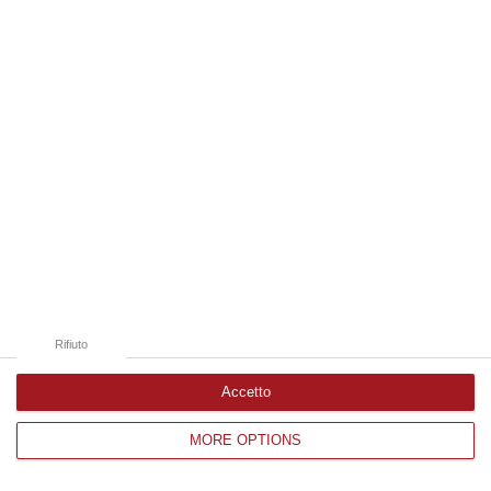
Edizioni provinciali
Catanzaro
Cosenza
Vibo Valentia
Reggio Calabria
Crotone
Rifiuto
Accetto
MORE OPTIONS
Corriere delle Calabria è una testata giornalistica di News&Com S.r.l
©2012-
-2026. Tutti i diritti riservati.