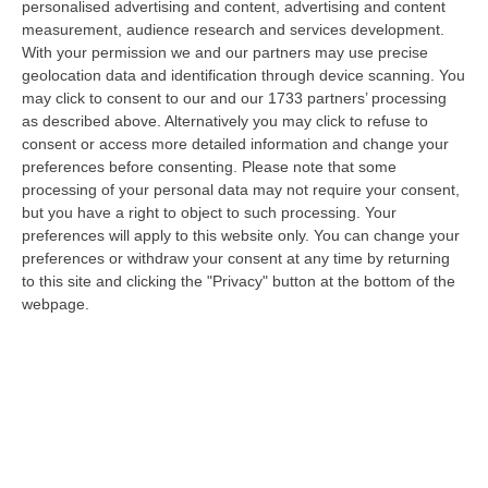
personalised advertising and content, advertising and content
della città. Catanzaro oggi celebra il suo primo Pride: colori, musica…
measurement, audience research and services development.
08 Agosto, 19:38
With your permission we and our partners may use precise
geolocation data and identification through device scanning. You
«Per Riaprire Hormuz Stop Ad Attacchi E Sanzioni»
may click to consent to our and our 1733 partners’ processing
“ROMA Per la riapertura dello Stretto di Hormuz l’Iran chiede agli Stati
as described above. Alternatively you may click to refuse to
Uniti di revocare il blocco navale e le sanzioni contro l’Iran, di…
consent or access more detailed information and change your
08 Agosto, 19:27
preferences before consenting.
Please note that some
processing of your personal data may not require your consent,
Diamante, Ecco L’ordinanza Sul Divieto Per I 14enni In Strada
but you have a right to object to such processing. Your
Senza Accompagnamento
preferences will apply to this website only. You can change your
preferences or withdraw your consent at any time by returning
“DIAMANTE (COSENZA) Tutela dei minori, contrasto ai fenomeni di
to this site and clicking the "Privacy" button at the bottom of the
disagio e devianza minorile, sicurezza e decoro urbano, fruizione serena
webpage.
del…
08 Agosto, 18:40
La Denuncia Di Si-Avs Calabria: «Bloccate In Mezzo Al Mare Oltre
500 Persone Dirette Al Corteo No Ponte»
“LAMEZIA TERME Il segretario regionale Sinistra Italiana Avs
della Calabria, Fernando Pignataro, in una nota ha segnala il ritardo con
il q…