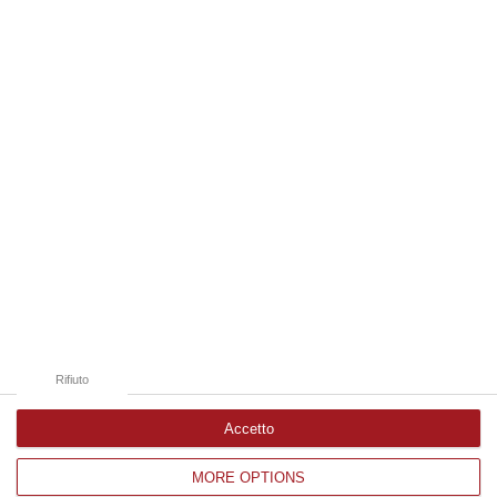
08 Agosto, 18:25
Edizioni provinciali
Catanzaro
Cosenza
Vibo Valentia
Reggio Calabria
Crotone
Rifiuto
Accetto
MORE OPTIONS