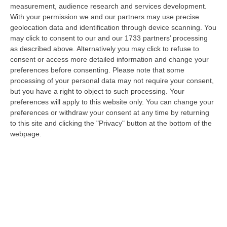
measurement, audience research and services development.
Tragedia A Calanna, 40enne Elettricista Muore Folgorato
With your permission we and our partners may use precise
geolocation data and identification through device scanning. You
“CALANNA Fabio Calabrò, 40enne elettricista è rimasto folgorato sul
may click to consent to our and our 1733 partners’ processing
lavoro mentre montava delle luminarie nel comune di Calanna.
as described above. Alternatively you may click to refuse to
Originario…
consent or access more detailed information and change your
07 Agosto, 20:17
preferences before consenting.
Please note that some
processing of your personal data may not require your consent,
San Ferdinando, Giallo Sul Ritrovamento Del Corpo Senza Vita Di
but you have a right to object to such processing. Your
Un Neonato
preferences will apply to this website only. You can change your
“SAN FERDINANDO La notizia ha gettato nello sconforto la comunità di
preferences or withdraw your consent at any time by returning
San Ferdinando, in provincia di Reggio Calabria. Il ritrovamento del co…
to this site and clicking the "Privacy" button at the bottom of the
07 Agosto, 19:59
webpage.
Distrofia, La Calabria Pagherà Le Prestazioni Oltre Limiti Di Spesa
Per I Pazienti Curati In Emilia Romagna
“CATANZARO La Regione Calabria riconoscerà il pagamento delle
prestazioni di ricovero anche in caso di superamento del tetto per un
gruppo d…
07 Agosto, 19:34