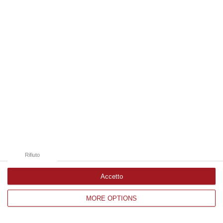
Edizioni provinciali
Catanzaro
Cosenza
Vibo Valentia
Reggio Calabria
Crotone
Rifiuto
Accetto
MORE OPTIONS
Corriere delle Calabria è una testata giornalistica di News&Com S.r.l
©2012-
-2026. Tutti i diritti riservati.