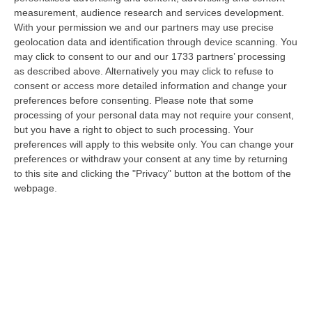
09 Agosto, 7:55
measurement, audience research and services development.
With your permission we and our partners may use precise
Il Killer Nascosto Nel Buio E La «condanna A Morte» Decisa Dalla
geolocation data and identification through device scanning. You
Cosca Scalise. Dieci Anni Fa L’omicidio Pagliuso
may click to consent to our and our 1733 partners’ processing
“LAMEZIA TERME Un foro nella recinzione, un uomo nascosto nel buio e
as described above. Alternatively you may click to refuse to
tre colpi esplosi in appena due secondi. Francesco Pagliuso non ebbe
consent or access more detailed information and change your
ne…
preferences before consenting.
Please note that some
processing of your personal data may not require your consent,
09 Agosto, 7:00
but you have a right to object to such processing. Your
preferences will apply to this website only. You can change your
All’asta Il Pallone Della “mano Di Dio” Di Maradona
preferences or withdraw your consent at any time by returning
“ROMA Il pallone con cui Diego Maradona segnò durante la storica
to this site and clicking the "Privacy" button at the bottom of the
vittoria dell’Argentina sull’Inghilterra ai Mondiali del 1986 potrebbe
webpage.
esse…
08 Agosto, 23:28
Milano, Vannacci Candida Il Generale Burgio
“ROMA “La sfida delle grandi città correremo in tutte le grandi città
Milano, Bologna, Roma e Napoli. Ci presenteremo come Futuro
nazionale…
08 Agosto, 22:19