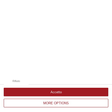
Edizioni provinciali
Catanzaro
Cosenza
Vibo Valentia
Reggio Calabria
Crotone
Rifiuto
Accetto
MORE OPTIONS
Corriere delle Calabria è una testata giornalistica di News&Com S.r.l