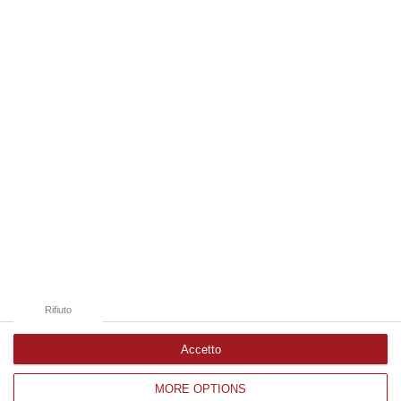
frequentemente utilizzati dai truffatori per attirare potenziali vittime…
09 Agosto, 9:32
Edizioni provinciali
Catanzaro
Cosenza
Vibo Valentia
Reggio Calabria
Crotone
Rifiuto
Accetto
MORE OPTIONS