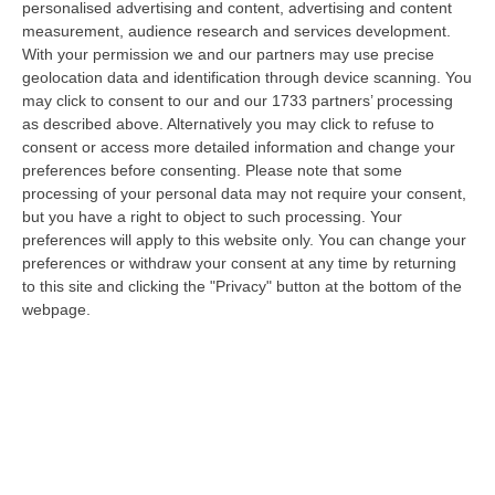
personalised advertising and content, advertising and content
“REGGIO CALABRIA Era una calda giornata, tipica dell’estate calabrese. Il
measurement, audience research and services development.
“giudice solo”, come era stato ribattezzato, Antonino Scopelliti…
With your permission we and our partners may use precise
09 Agosto, 10:31
geolocation data and identification through device scanning. You
may click to consent to our and our 1733 partners’ processing
Vinitaly A Reggio, Caligiuri: «Una Calabria Straordinaria Che
as described above. Alternatively you may click to refuse to
Merita Di Essere Rappresentata Nel Modo Giusto»
consent or access more detailed information and change your
“REGGIO CALABRIA Due giorni di vino, storia ed esposizioni delle
preferences before consenting.
Please note that some
eccellenze calabresi. Tutto in «un territorio che è meraviglioso, sul
processing of your personal data may not require your consent,
lungo…
but you have a right to object to such processing. Your
preferences will apply to this website only. You can change your
09 Agosto, 10:12
preferences or withdraw your consent at any time by returning
to this site and clicking the "Privacy" button at the bottom of the
Rissa Tra Tifosi Durante Real Polistena-Sinopolese, Emessi Due
webpage.
Daspo
“La polizia ha notificato due provvedimenti di daspo, emessi dalla
Questura di Reggio Calabria a fine luglio, nei confronti di tifosi ritenu…
09 Agosto, 9:36
Truffa Tramite False Piattaforme Di Criptovalute, Due Indagati
“Le criptovalute continuano a rappresentare uno degli strumenti più