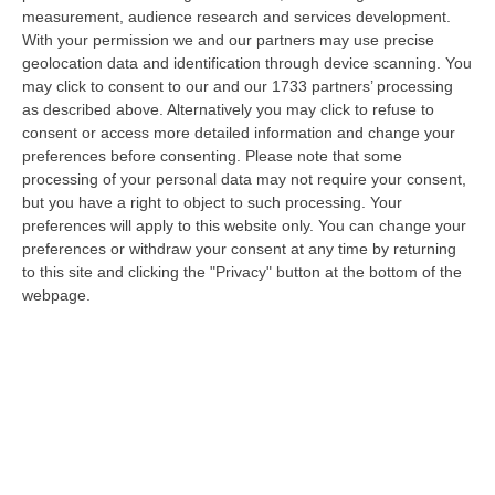
alle scoperture strutturali degli organici si aggiungono le assenze pe…
measurement, audience research and services development.
With your permission we and our partners may use precise
09 Agosto, 15:13
geolocation data and identification through device scanning. You
may click to consent to our and our 1733 partners’ processing
Meteo, Ondata Di Caldo Estremo Fino A Ferragosto
as described above. Alternatively you may click to refuse to
“Nella giornata di oggi ancora temporali, in alcuni casi molto intensi, sui
consent or access more detailed information and change your
rilievi di Alpi e Appennini, e in locale estensione fin verso le…
preferences before consenting.
Please note that some
09 Agosto, 15:10
processing of your personal data may not require your consent,
but you have a right to object to such processing. Your
Razionalizzazione Della Spesa Sanitaria E Acquisti Sotto Controllo.
preferences will apply to this website only. You can change your
La Strategia “anti-Sprechi” Della Regione
preferences or withdraw your consent at any time by returning
to this site and clicking the "Privacy" button at the bottom of the
“CATANZARO La razionalizzazione della spesa sanitaria passa dalla
webpage.
centralizzazione degli acquisti. È una delle direttrici individuate dalla…
09 Agosto, 14:37
Un’altra Tragedia Sulle Strade Vibonesi, Incidente Tra Zambrone E
Briatico: Muore Una Donna, Diversi Feriti
“VIBO VALENTIA Ancora sangue sulle strade vibonesi. Questa mattina un
altro tragico incidente è avvenuto sulla ex statale 522 tra Zambrone e…
09 Agosto, 13:34