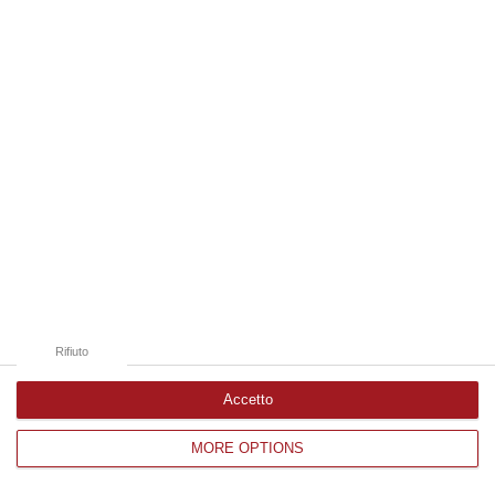
Edizioni provinciali
Catanzaro
Cosenza
Vibo Valentia
Reggio Calabria
Crotone
Rifiuto
Accetto
MORE OPTIONS
Corriere delle Calabria è una testata giornalistica di News&Com S.r.l
©2012-
-2026. Tutti i diritti riservati.