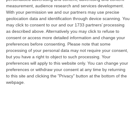
08 Agosto, 11:04
measurement, audience research and services development.
With your permission we and our partners may use precise
Università, Il Mur Aumenta Le Risorse Per Gli Atenei Della
geolocation data and identification through device scanning. You
Calabria. Assegnati 199 Milioni Di Euro
may click to consent to our and our 1733 partners’ processing
“ROMA Aumentano le risorse al sistema universitario calabrese. Il
as described above. Alternatively you may click to refuse to
Ministro dell’Università e della Ricerca, Anna Maria Bernini, ha firmato
consent or access more detailed information and change your
i…
preferences before consenting.
Please note that some
processing of your personal data may not require your consent,
08 Agosto, 10:58
but you have a right to object to such processing. Your
preferences will apply to this website only. You can change your
Occhiuto: «Marcinelle Tra Le Pagine Più Dolorose Della Storia
preferences or withdraw your consent at any time by returning
Italiana»
to this site and clicking the "Privacy" button at the bottom of the
“«L’8 agosto 1956 rimane una delle pagine più dolorose della storia
webpage.
dell’emigrazione italiana. A Marcinelle, in Belgio, 262 minatori persero…
08 Agosto, 10:53
«La Calabria Del Vino Non Ha Bisogno Di Assomigliare Ai Grandi
Territori, Ma Solo Di Avere Piena Consapevolezza»
“COSENZA Custodi della biodiversità, artigiani del gusto e ambasciatori
di un territorio in forte evoluzione. I vignaioli indipendenti rappr…