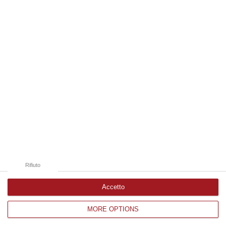
08 Agosto, 10:47
Edizioni provinciali
Catanzaro
Cosenza
Vibo Valentia
Reggio Calabria
Crotone
Rifiuto
Accetto
MORE OPTIONS
Corriere delle Calabria è una testata giornalistica di News&Com S.r.l