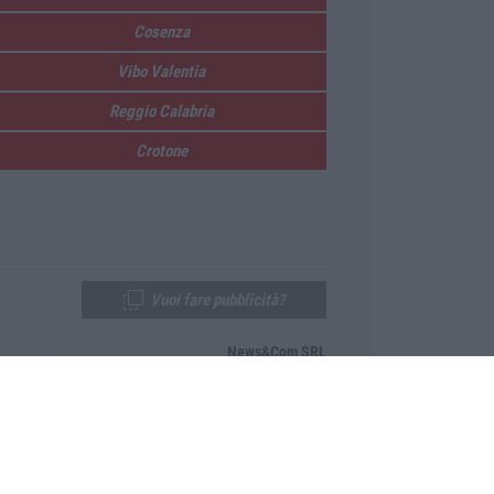
Cosenza
Vibo Valentia
Reggio Calabria
Crotone
Vuoi fare pubblicità?
News&Com SRL
Telefono:
0968-53665
Email:
newsandcom@gmail.com