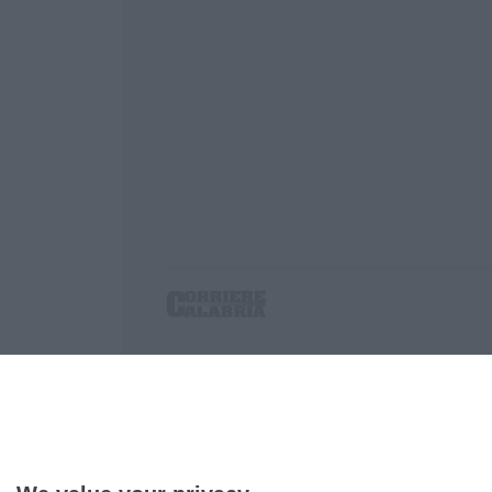
Corriere delle Calabria è una testata giornalist
P.IVA. 03199620794, Via del mare 6/G, S.Eufem
Iscrizione tribunale di Lamezia Terme 5/2011 - D
Effettua una ricerca sul Corriere delle Calabria