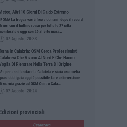
Meteo, Altri 10 Giorni Di Caldo Estremo
“ROMA La tregua varrà fino a domani: dopo il record
di ieri con il bollino rosso per tutte le 27 città
monitorate e oggi con 26 allerte mass…
07 Agosto, 20:33
Torna In Calabria: OSM Cerca Professionisti
Calabresi Che Vivono Al Nord E Che Hanno
Voglia Di Rientrare Nella Terra Di Origine
“Se per anni lasciare la Calabria è stata una scelta
quasi obbligata oggi è possibile fare un’inversione
di marcia grazie ad OSM Centro Cala…
07 Agosto, 20:24
Edizioni provinciali
Catanzaro