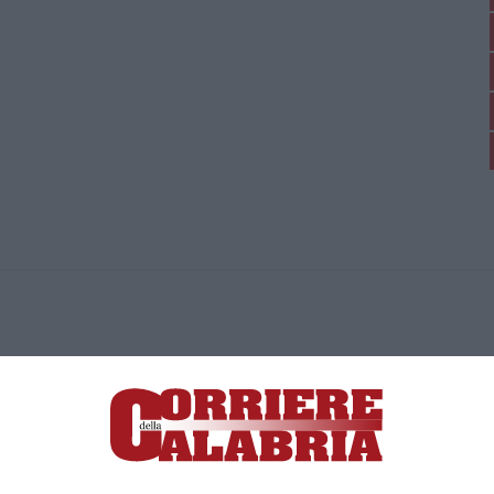
ica di News&Com S.r.l ©2012-
-2026. Tutti i diritti riservati.
ia, Lamezia Terme (CZ)
irettore responsabile Paola Militano |
Privacy