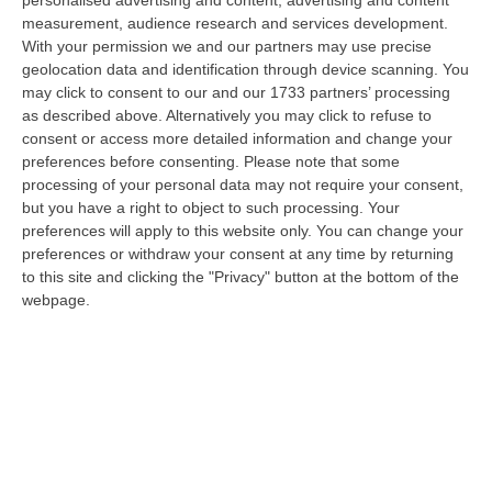
“giudice solo”, come era stato ribattezzato, Antonino Scopelliti…
measurement, audience research and services development.
09 Agosto, 10:31
With your permission we and our partners may use precise
geolocation data and identification through device scanning. You
Vinitaly A Reggio, Caligiuri: «Una Calabria Straordinaria Che
may click to consent to our and our 1733 partners’ processing
Merita Di Essere Rappresentata Nel Modo Giusto»
as described above. Alternatively you may click to refuse to
consent or access more detailed information and change your
“REGGIO CALABRIA Due giorni di vino, storia ed esposizioni delle
preferences before consenting.
Please note that some
eccellenze calabresi. Tutto in «un territorio che è meraviglioso, sul
processing of your personal data may not require your consent,
lungo…
but you have a right to object to such processing. Your
09 Agosto, 10:12
preferences will apply to this website only. You can change your
preferences or withdraw your consent at any time by returning
Rissa Tra Tifosi Durante Real Polistena-Sinopolese, Emessi Due
to this site and clicking the "Privacy" button at the bottom of the
Daspo
webpage.
“La polizia ha notificato due provvedimenti di daspo, emessi dalla
Questura di Reggio Calabria a fine luglio, nei confronti di tifosi ritenu…
09 Agosto, 9:36
Truffa Tramite False Piattaforme Di Criptovalute, Due Indagati
“Le criptovalute continuano a rappresentare uno degli strumenti più
frequentemente utilizzati dai truffatori per attirare potenziali vittime…