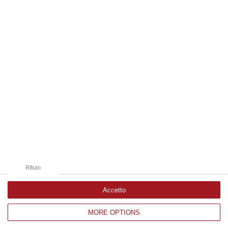
09 Agosto, 9:32
Edizioni provinciali
Catanzaro
Cosenza
Vibo Valentia
Reggio Calabria
Crotone
Rifiuto
Accetto
MORE OPTIONS
Corriere delle Calabria è una testata giornalistica di News&Com S.r.l