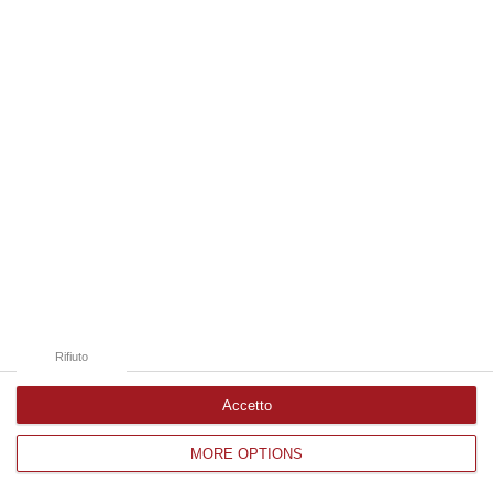
Edizioni provinciali
Catanzaro
Cosenza
Vibo Valentia
Reggio Calabria
Crotone
Rifiuto
Accetto
MORE OPTIONS
Corriere delle Calabria è una testata giornalistica di News&Com S.r.l