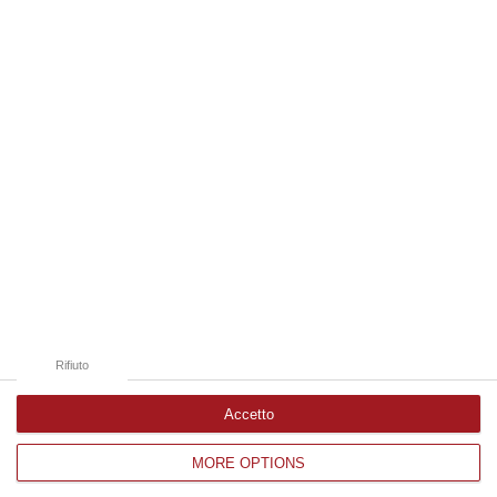
06 Agosto, 17:06
Edizioni provinciali
Catanzaro
Cosenza
Vibo Valentia
Reggio Calabria
Crotone
Rifiuto
Accetto
MORE OPTIONS
Corriere delle Calabria è una testata giornalistica di News&Com S.r.l