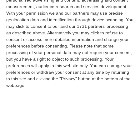
un’imprenditrice che dimostra ogni giorno di saper interpretare al me…
measurement, audience research and services development.
06 Agosto, 18:24
With your permission we and our partners may use precise
geolocation data and identification through device scanning. You
L’Orchestra Filarmonica Della Calabria Protagonista Su Rai Due. Il
may click to consent to our and our 1731 partners’ processing
9 Agosto In Onda “La Notte Del Mare”
as described above. Alternatively you may click to refuse to
consent or access more detailed information and change your
“PIZZO Nella suggestiva cornice del Castello Murat di Pizzo torna “La
preferences before consenting.
Please note that some
Notte del Mare”, l’evento televisivo e culturale giunto alla sua quart…
processing of your personal data may not require your consent,
06 Agosto, 17:37
but you have a right to object to such processing. Your
preferences will apply to this website only. You can change your
Ponte, Ok Alla Fase Della Progettazione Esecutiva
preferences or withdraw your consent at any time by returning
“ROMA Si è conclusa l’assemblea generale del Consiglio Superiore dei
to this site and clicking the "Privacy" button at the bottom of the
Lavori Pubblici, convocata per esaminare e discutere del Collegamento
webpage.
s…
06 Agosto, 17:12
Cedir Di Reggio, L’appalto Da 4 Milioni E Il Controllo Occulto Di
Scirocco Dietro L’impresa. «L’ha Fatto Franco, Non L’ho Fatto Io»
“REGGIO CALABRIA Un appalto pubblico da oltre quattro milioni di euro
per ridurre i consumi energetici del Centro direzionale di Reggio Cala…