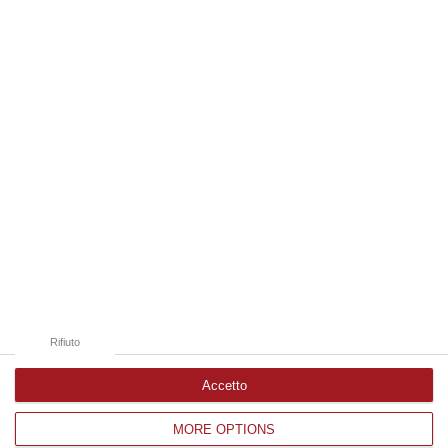
Notarangelo: «Ora confronto costruttivo»
Il consigliere regionale del Pd commenta la
decisione del governo di impugnare la legge
sull’integrazione tra “Pugliese” e “Mater
Domini” di Catanzaro
Pubblicato il: 26/06/20 – 20:28
Rifiuto
Accetto
MORE OPTIONS