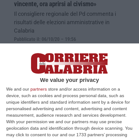
vincente, ora aprirsi al civismo»
Il consigliere regionale del Pd commenta i
risultati delle elezioni amministrative in
Calabria
Pubblicato il: 06/10/20 – 19:56
We value your privacy
We and our
partners
store and/or access information on a
device, such as cookies and process personal data, such as
unique identifiers and standard information sent by a device for
personalised advertising and content, advertising and content
measurement, audience research and services development.
With your permission we and our partners may use precise
geolocation data and identification through device scanning. You
Notarangelo: «Fondi per i borghi fermi, la
may click to consent to our and our 1733 partners’ processing
Regione faccia chiarezza»