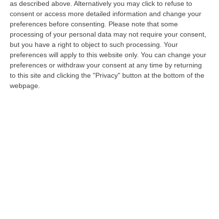
as described above. Alternatively you may click to refuse to
Il consigliere regionale del Pd sollecita la
consent or access more detailed information and change your
preferences before consenting.
Please note that some
Giunta: «Il bando da grande speranza rischia
processing of your personal data may not require your consent,
di trasformarsi in grande illusione»
but you have a right to object to such processing. Your
Pubblicato il: 09/09/20 – 7:36
preferences will apply to this website only. You can change your
preferences or withdraw your consent at any time by returning
to this site and clicking the "Privacy" button at the bottom of the
webpage.
Commissione semplificazione, gruppo Pd:
«Santelli vuole cancellare il ruolo del