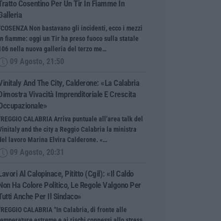
Tratto Cosentino Per Un Tir In Fiamme In
Galleria
“COSENZA Non bastavano gli incidenti, ecco i mezzi
in fiamme: oggi un Tir ha preso fuoco sulla statale
106 nella nuova galleria del terzo me…
09 Agosto, 21:50
Vinitaly And The City, Calderone: «La Calabria
Dimostra Vivacità Imprenditoriale E Crescita
Occupazionale»
“REGGIO CALABRIA Arriva puntuale all’area talk del
Vinitaly and the city a Reggio Calabria la ministra
del lavoro Marina Elvira Calderone. «…
09 Agosto, 20:31
Lavori Al Calopinace, Pititto (Cgil): «Il Caldo
Non Ha Colore Politico, Le Regole Valgono Per
Tutti Anche Per Il Sindaco»
“REGGIO CALABRIA “In Calabria, di fronte alle
temperature estreme e ai rischi connessi allo stress