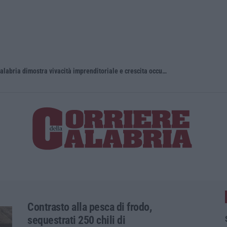
Vinitaly and the City, Calderone: «La Calabria dimostra vivacità imprenditoriale e crescita occupazionale»
Contrasto alla pesca di frodo,
sequestrati 250 chili di