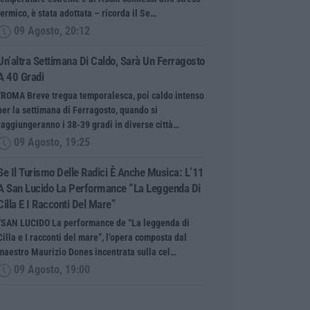
termico, è stata adottata – ricorda il Se…
09 Agosto, 20:12
Un’altra Settimana Di Caldo, Sarà Un Ferragosto
A 40 Gradi
“ROMA Breve tregua temporalesca, poi caldo intenso
per la settimana di Ferragosto, quando si
raggiungeranno i 38-39 gradi in diverse città…
09 Agosto, 19:25
Se Il Turismo Delle Radici È Anche Musica: L’11
A San Lucido La Performance “La Leggenda Di
Cilla E I Racconti Del Mare”
“SAN LUCIDO La performance de “La leggenda di
Cilla e I racconti del mare”, l’opera composta dal
maestro Maurizio Dones incentrata sulla cel…
09 Agosto, 19:00