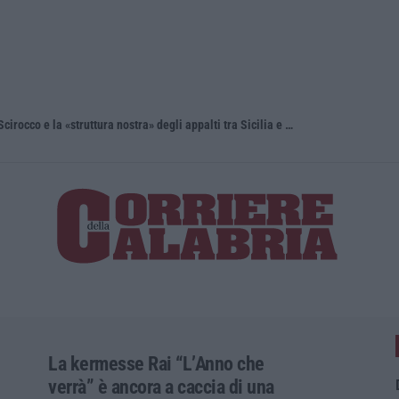
Cedir, Rende e San Giovanni in Fiore, Scirocco e la «struttura nostra» degli appalti tra Sicilia e Calabria
«Il cavallo 
La kermesse Rai “L’Anno che
verrà” è ancora a caccia di una