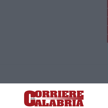
ica di News&Com S.r.l ©2012-
-2026. Tutti i diritti riservati.
ia, Lamezia Terme (CZ)
irettore responsabile Paola Militano |
Privacy