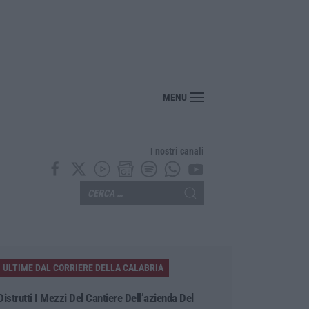
sia risorsa agricola a tutti gli effetti»
MENU
I nostri canali
ULTIME DAL CORRIERE DELLA CALABRIA
Distrutti I Mezzi Del Cantiere Dell’azienda Del