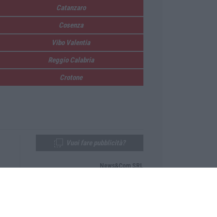
Catanzaro
Cosenza
Vibo Valentia
Reggio Calabria
Crotone
Vuoi fare pubblicità?
News&Com SRL
Telefono:
0968-53665
Email:
newsandcom@gmail.com