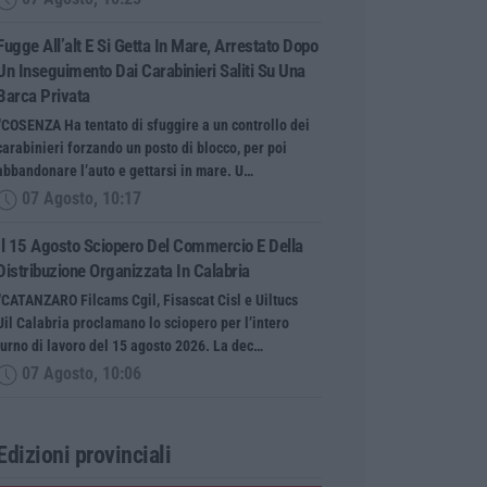
Fugge All’alt E Si Getta In Mare, Arrestato Dopo
Un Inseguimento Dai Carabinieri Saliti Su Una
Barca Privata
“COSENZA Ha tentato di sfuggire a un controllo dei
carabinieri forzando un posto di blocco, per poi
abbandonare l’auto e gettarsi in mare. U…
07 Agosto, 10:17
Il 15 Agosto Sciopero Del Commercio E Della
Distribuzione Organizzata In Calabria
“CATANZARO Filcams Cgil, Fisascat Cisl e Uiltucs
Uil Calabria proclamano lo sciopero per l’intero
turno di lavoro del 15 agosto 2026. La dec…
07 Agosto, 10:06
Edizioni provinciali