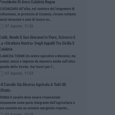
Presidente Di Ance Calabria Rugna
“CATANZARO All’alba, nel cantiere del lungomare di
Schiavonea, in provincia di Cosenza, c’erano soltanto
mezzi devastati e anni di lavoro co…
07 Agosto, 11:26
Cedir, Rende E San Giovanni In Fiore, Scirocco E
La «struttura Nostra» Degli Appalti Tra Sicilia E
Calabria
“LAMEZIA TERME Un centro operativo a Messina, ma
uomini, mezzi e imprese da muovere anche sull’altra
sponda dello Stretto. Dai lavori per l’…
07 Agosto, 11:03
«Il Cavallo Sia Risorsa Agricola A Tutti Gli
Effetti»
“ROMA Il cavallo deve essere riconosciuto
pienamente come parte integrante dell’agricoltura e
non considerato un animale marginale rispetto…
07 Agosto, 10:25