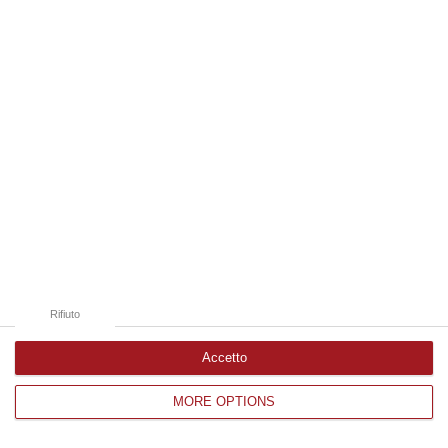
Edizioni provinciali
Catanzaro
Cosenza
Vibo Valentia
Reggio Calabria
Crotone
Rifiuto
Accetto
MORE OPTIONS
Corriere delle Calabria è una testata giornalistica di News&Com S.r.l
©2012-
-2026. Tutti i diritti riservati.