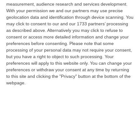
Regione Calabria siamo tra i potenziali beneficiari della proposta d…
measurement, audience research and services development.
07 Agosto, 22:35
With your permission we and our partners may use precise
geolocation data and identification through device scanning. You
Basilica Dell’Immacolata Concezione Di Catanzaro, Ferro:
may click to consent to our and our 1733 partners’ processing
as described above. Alternatively you may click to refuse to
«finanziamento Da 800 Milioni Di Euro»
consent or access more detailed information and change your
“CATANZARO «Con un importante finanziamento di 800 mila euro, si potrà
preferences before consenting.
Please note that some
dare avvio agli attesi lavori di ristrutturazione della Basilica dell…
processing of your personal data may not require your consent,
07 Agosto, 22:02
but you have a right to object to such processing. Your
preferences will apply to this website only. You can change your
Renzi: «Conte? Sarebbe Delittuoso Vannaccizzare La Coalizione»
preferences or withdraw your consent at any time by returning
“ROMA «Conte sta giocando la sua partita, vedremo se le primarie si
to this site and clicking the "Privacy" button at the bottom of the
faranno, quando e con che formato, se a due Conte-Schlein o se ci
webpage.
sarann…
07 Agosto, 21:35
Meteo, Altri 10 Giorni Di Caldo Estremo
“ROMA La tregua varrà fino a domani: dopo il record di ieri con il bollino
rosso per tutte le 27 città monitorate e oggi con 26 allerte mass…
07 Agosto, 20:33