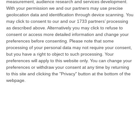
09 Agosto, 9:36
measurement, audience research and services development.
With your permission we and our partners may use precise
Truffa Tramite False Piattaforme Di Criptovalute, Due Indagati
geolocation data and identification through device scanning. You
may click to consent to our and our 1733 partners’ processing
“Le criptovalute continuano a rappresentare uno degli strumenti più
as described above. Alternatively you may click to refuse to
frequentemente utilizzati dai truffatori per attirare potenziali vittime…
consent or access more detailed information and change your
09 Agosto, 9:32
preferences before consenting.
Please note that some
processing of your personal data may not require your consent,
Reggio Calabria, Zoppas: «Il Vinitaly È Uno Strumento Incredibile
but you have a right to object to such processing. Your
Per Gli Imprenditori»
preferences will apply to this website only. You can change your
” REGGIO CALABRIA «La Calabria sta lavorando benissimo sulla filiera
preferences or withdraw your consent at any time by returning
del vino e deve continuare ad investire. Il vino italiano sta passando…
to this site and clicking the "Privacy" button at the bottom of the
webpage.
09 Agosto, 9:32
Incidente Sulla Strada Dei Due Mari Tra Lamezia E Marcellinara,
Cinque Feriti
“LAMEZIA TERME A causa di un incidente verificatosi al km 21,000 sulla
strada statale 280 “Dei Due Mari”, è provvisoriamente chiusa la car…
09 Agosto, 8:34