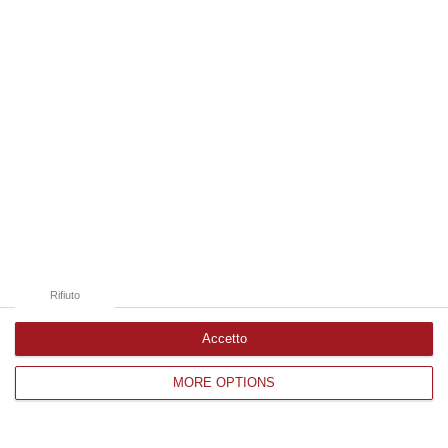
Edizioni provinciali
Catanzaro
Cosenza
Vibo Valentia
Reggio Calabria
Crotone
Rifiuto
Accetto
Corriere delle Calabria è una testata giornalistica di News&Com S.r.l
MORE OPTIONS
©2012-
-2026. Tutti i diritti riservati.
P.IVA. 03199620794, Via del mare 6/G, S.Eufemia, Lamezia Terme