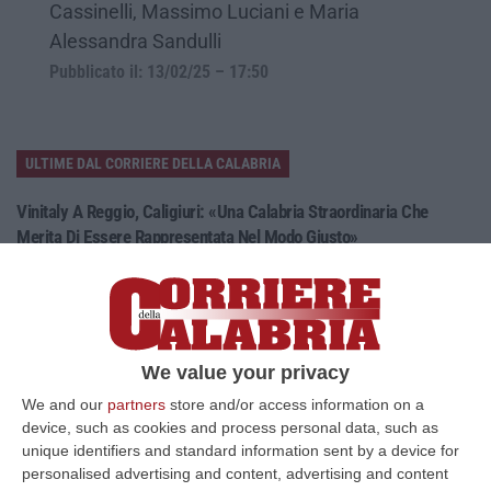
Cassinelli, Massimo Luciani e Maria
Alessandra Sandulli
Pubblicato il: 13/02/25 – 17:50
ULTIME DAL CORRIERE DELLA CALABRIA
Vinitaly A Reggio, Caligiuri: «Una Calabria Straordinaria Che
Merita Di Essere Rappresentata Nel Modo Giusto»
“REGGIO CALABRIA Due giorni di vino, storia ed esposizioni delle
eccellenze calabresi. Tutto in «un territorio che è meraviglioso, sul
lungo…
09 Agosto, 10:12
We value your privacy
Rissa Tra Tifosi Durante Real Polistena-Sinopolese, Emessi Due
We and our
partners
store and/or access information on a
Daspo
device, such as cookies and process personal data, such as
“La polizia ha notificato due provvedimenti di daspo, emessi dalla
unique identifiers and standard information sent by a device for
Questura di Reggio Calabria a fine luglio, nei confronti di tifosi ritenu…
personalised advertising and content, advertising and content