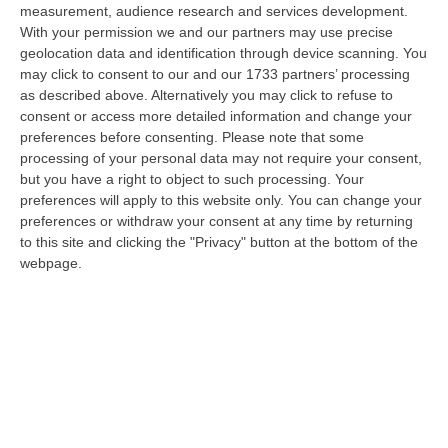
measurement, audience research and services development.
La Rivista “America Journals” Celebra Lo Stilista Anton Giulio
With your permission we and our partners may use precise
Grande
geolocation data and identification through device scanning. You
“«Rinomato per la sua impeccabile maestria artigianale e la sua
may click to consent to our and our 1733 partners’ processing
creatività visionaria, ha trasformato la moda italiana in un’espressione
as described above. Alternatively you may click to refuse to
dur…
consent or access more detailed information and change your
preferences before consenting.
Please note that some
06 Agosto, 20:48
processing of your personal data may not require your consent,
but you have a right to object to such processing. Your
Dai Piani Per Il Rischio Sismico Al Welfare, I Provvedimenti
preferences will apply to this website only. You can change your
Approvati Dalla Giunta Regionale
preferences or withdraw your consent at any time by returning
“CATANZARO La Giunta della Regione Calabria, nella seduta odierna, su
to this site and clicking the "Privacy" button at the bottom of the
proposta del presidente Roberto Occhiuto, ha approvato il nuovo Protoc…
webpage.
06 Agosto, 20:03
Reggio Calabria, Bernini In Visita Alla Mediterranea: «Qui La
Facoltà Di Medicina? Valuteremo La Domanda»
“REGGIO CALABRIA La ministra dell’Università e della ricerca Anna Maria
Bernini ha visitato oggi la Mediterranea di Reggio Calabria, accompa…
06 Agosto, 19:49