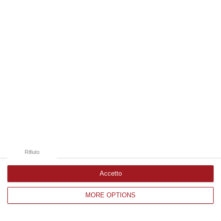
Edizioni provinciali
Catanzaro
Cosenza
Vibo Valentia
Reggio Calabria
Crotone
Rifiuto
Accetto
MORE OPTIONS
Corriere delle Calabria è una testata giornalistica di News&Com S.r.l
©2012-
-2026. Tutti i diritti riservati.