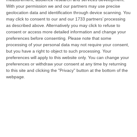
Bambino Di 4 Anni Investito Dall’auto Del Padre A Borgia: È Grave,
With your permission we and our partners may use precise
Trasferito D’urgenza A Roma
geolocation data and identification through device scanning. You
“CATANZARO È in gravi condizioni un bambino di quattro anni rimasto
may click to consent to our and our 1733 partners’ processing
coinvolto in un incidente a Borgia, nel Catanzarese. Il piccolo, investi…
as described above. Alternatively you may click to refuse to
10 Agosto, 11:11
consent or access more detailed information and change your
preferences before consenting.
Please note that some
Senese (Uil): «Fare Impresa In Calabria Resta Difficile E
processing of your personal data may not require your consent,
Pericoloso»
but you have a right to object to such processing. Your
preferences will apply to this website only. You can change your
“CATANZARO «Fare impresa in Calabria continua a essere complicato,
preferences or withdraw your consent at any time by returning
spesso pericoloso. Non c’è provincia in cui non si segnalino ev…
to this site and clicking the "Privacy" button at the bottom of the
10 Agosto, 11:00
webpage.
Catanzaro, Adesso La Priorità È Completare La Rosa: Polito
Accelera Sul Centrocampo
“CATANZARO Il messaggio arrivato di recente dal presidente Floriano
Noto è chiaro: prima bisogna completare l’organico, poi si potrà ragiona…
10 Agosto, 10:44