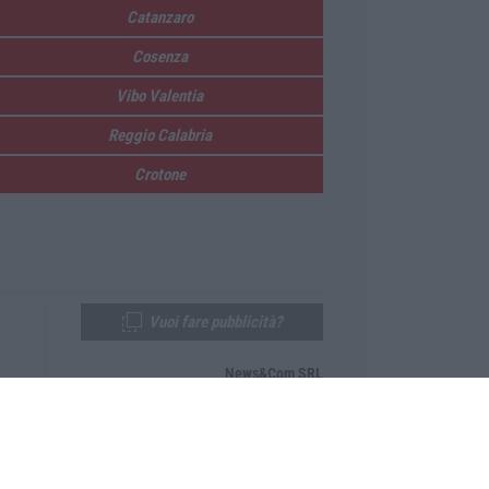
Catanzaro
Cosenza
Vibo Valentia
Reggio Calabria
Crotone
Vuoi fare pubblicità?
News&Com SRL
Telefono:
0968-53665
Email:
newsandcom@gmail.com