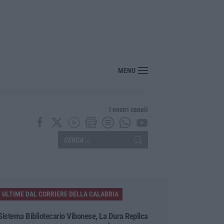
“America Journals” celebra lo stilista Anton Giulio Grande
MENU
I nostri canali
ULTIME DAL CORRIERE DELLA CALABRIA
Sistema Bibliotecario Vibonese, La Dura Replica