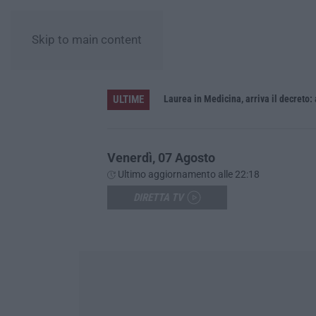
Skip to main content
ULTIME
Sistema bibliotecario vibonese, la dura replica di Soriano e Romeo: «Il fallimento è di chi ha staccato la spina»
Laurea in Medicina, arriva il decreto:
Venerdì, 07 Agosto
Ultimo aggiornamento alle 22:18
DIRETTA TV