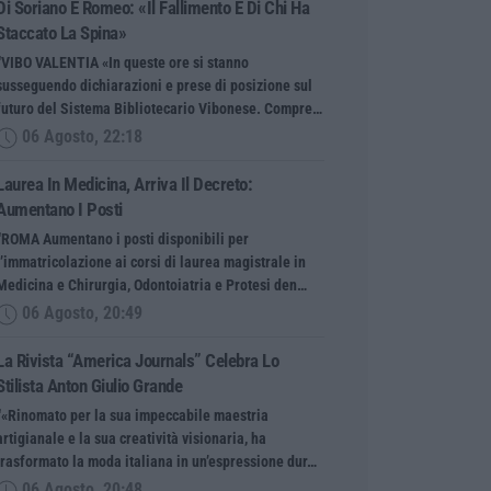
Di Soriano E Romeo: «Il Fallimento È Di Chi Ha
Staccato La Spina»
“VIBO VALENTIA «In queste ore si stanno
susseguendo dichiarazioni e prese di posizione sul
futuro del Sistema Bibliotecario Vibonese. Compre…
06 Agosto, 22:18
Laurea In Medicina, Arriva Il Decreto:
Aumentano I Posti
“ROMA Aumentano i posti disponibili per
l’immatricolazione ai corsi di laurea magistrale in
Medicina e Chirurgia, Odontoiatria e Protesi den…
06 Agosto, 20:49
La Rivista “America Journals” Celebra Lo
Stilista Anton Giulio Grande
“«Rinomato per la sua impeccabile maestria
artigianale e la sua creatività visionaria, ha
trasformato la moda italiana in un’espressione dur…
06 Agosto, 20:48