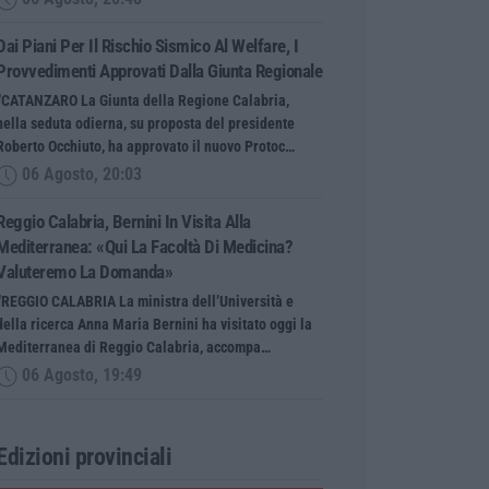
Dai Piani Per Il Rischio Sismico Al Welfare, I
Provvedimenti Approvati Dalla Giunta Regionale
“CATANZARO La Giunta della Regione Calabria,
nella seduta odierna, su proposta del presidente
Roberto Occhiuto, ha approvato il nuovo Protoc…
06 Agosto, 20:03
Reggio Calabria, Bernini In Visita Alla
Mediterranea: «Qui La Facoltà Di Medicina?
Valuteremo La Domanda»
“REGGIO CALABRIA La ministra dell’Università e
della ricerca Anna Maria Bernini ha visitato oggi la
Mediterranea di Reggio Calabria, accompa…
06 Agosto, 19:49
Edizioni provinciali