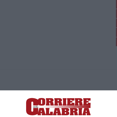
ica di News&Com S.r.l ©2012-
-2026. Tutti i diritti riservati.
ia, Lamezia Terme (CZ)
irettore responsabile Paola Militano |
Privacy