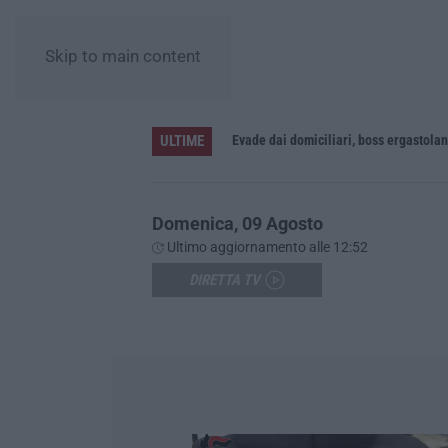
Skip to main content
ULTIME
La Notte del Mare stasera su Rai 2, la Calabria e il Mediterraneo protagonisti dal Castello Murat di Pizzo
Evade dai domiciliari, boss ergastolan
Domenica, 09 Agosto
Ultimo aggiornamento alle 12:52
DIRETTA TV