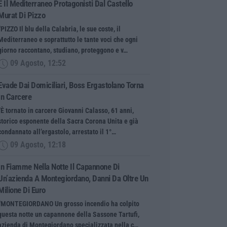
E Il Mediterraneo Protagonisti Dal Castello
Murat Di Pizzo
“PIZZO Il blu della Calabria, le sue coste, il
Mediterraneo e soprattutto le tante voci che ogni
giorno raccontano, studiano, proteggono e v…
09 Agosto, 12:52
Evade Dai Domiciliari, Boss Ergastolano Torna
In Carcere
“È tornato in carcere Giovanni Calasso, 61 anni,
storico esponente della Sacra Corona Unita e già
condannato all’ergastolo, arrestato il 1°…
09 Agosto, 12:18
In Fiamme Nella Notte Il Capannone Di
Un’azienda A Montegiordano, Danni Da Oltre Un
Milione Di Euro
“MONTEGIORDANO Un grosso incendio ha colpito
questa notte un capannone della Sassone Tartufi,
azienda di Montegiordano specializzata nella c…