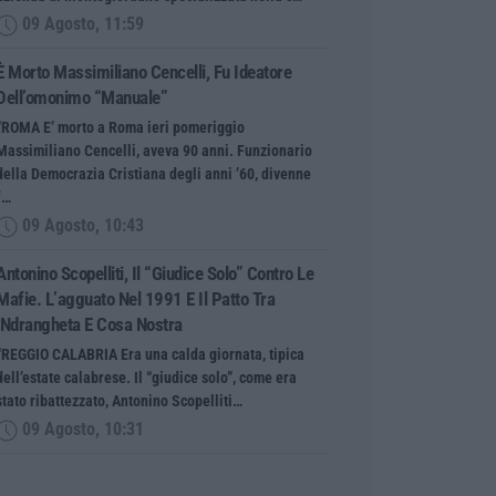
09 Agosto, 11:59
È Morto Massimiliano Cencelli, Fu Ideatore
Dell’omonimo “manuale”
“ROMA E’ morto a Roma ieri pomeriggio
Massimiliano Cencelli, aveva 90 anni. Funzionario
della Democrazia Cristiana degli anni ’60, divenne
f…
09 Agosto, 10:43
Antonino Scopelliti, Il “giudice Solo” Contro Le
Mafie. L’agguato Nel 1991 E Il Patto Tra
‘ndrangheta E Cosa Nostra
“REGGIO CALABRIA Era una calda giornata, tipica
dell’estate calabrese. Il “giudice solo”, come era
stato ribattezzato, Antonino Scopelliti…
09 Agosto, 10:31