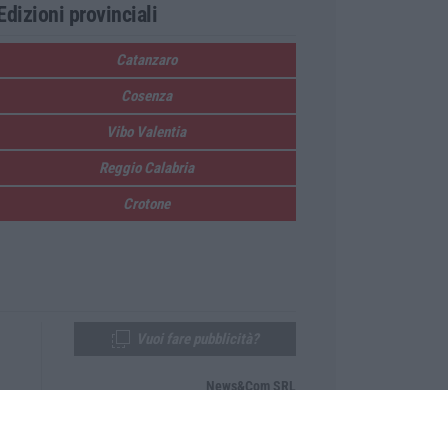
Edizioni provinciali
Catanzaro
Cosenza
Vibo Valentia
Reggio Calabria
Crotone
Vuoi fare pubblicità?
News&Com SRL
Telefono:
0968-53665