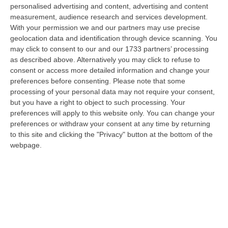
“CROTONE Nell’ambito delle costanti attività di prevenzione e contrasto
personalised advertising and content, advertising and content
ai reati in materia di sostanze stupefacenti, i Carabinieri della St…
measurement, audience research and services development.
With your permission we and our partners may use precise
10 Agosto, 7:48
geolocation data and identification through device scanning. You
may click to consent to our and our 1733 partners’ processing
Aggredito Brutalmente In Un Noto Locale Di Sangineto, Grave Un
as described above. Alternatively you may click to refuse to
Addetto Alla Sicurezza
consent or access more detailed information and change your
“SANGINETO E’ ricoverato in gravissime condizioni l’addetto alla
preferences before consenting.
Please note that some
sicurezza vittima di un violento pestaggio avvenuto sulla costa tirrenica
processing of your personal data may not require your consent,
c…
but you have a right to object to such processing. Your
10 Agosto, 7:16
preferences will apply to this website only. You can change your
preferences or withdraw your consent at any time by returning
Quando Il Bosco Resta Solo
to this site and clicking the "Privacy" button at the bottom of the
webpage.
“La Calabria brucia d’estate, ma il fuoco comincia quando le montagne si
spopolano, quando le campagne vengono abbandonate, quando nei
bosch…
10 Agosto, 7:00
Statale 106 Senza Pace: Traffico In Tilt Nel Tratto Cosentino Per
Un Tir In Fiamme In Galleria
“COSENZA Non bastavano gli incidenti, ecco i mezzi in fiamme: oggi un