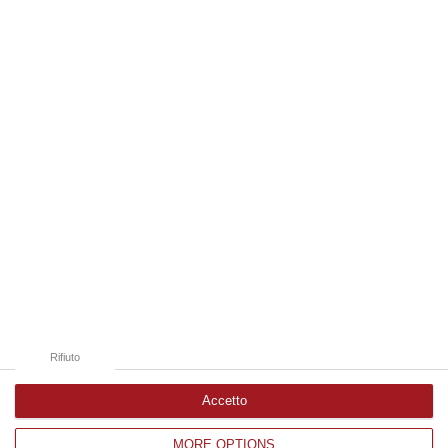
Tir ha preso fuoco sulla statale 106 nella nuova galleria del terzo me…
09 Agosto, 21:50
Edizioni provinciali
Catanzaro
Cosenza
Vibo Valentia
Reggio Calabria
Crotone
Rifiuto
Accetto
MORE OPTIONS