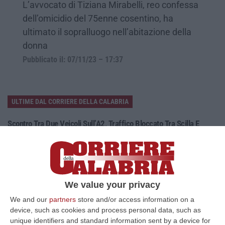
L’avvocato di Tiziana Mirabelli, reo confessa
dell’omicidio del 75enne cosentino, ha
ultimato il sopralluogo nell’abitazione della
donna
Pubblicato il: 07/11/23 – 17:37
ULTIME DAL CORRIERE DELLA CALABRIA
Scontro Tra Due Veicoli Sull’A2, Traffico Bloccato Tra Scilla E
Reggio Calabria
“A causa di un incidente tra due veicoli, sull’A2 “Autostrada del
Mediterraneo” il traffico è temporaneamente bloccato, in direzione Sud,
da…
10 Agosto, 8:18
We value your privacy
We and our
partners
store and/or access information on a
Blitz Dei Carabinieri In Un Edificio Abbandonato A Cirò, Scovato Un
device, such as cookies and process personal data, such as
Nascondiglio Di Droga Tra Le Mura
unique identifiers and standard information sent by a device for