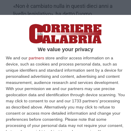
«Non è cambiato nulla in questi dieci anni a
livello legislativo», ha detto l’uomo
nell’anniversario dell’omicidio della
sedicenne
Pubblicato il: 24/05/23 – 18:28
We value your privacy
We and our
partners
store and/or access information on a
device, such as cookies and process personal data, such as
unique identifiers and standard information sent by a device for
personalised advertising and content, advertising and content
measurement, audience research and services development.
With your permission we and our partners may use precise
geolocation data and identification through device scanning. You
may click to consent to our and our 1733 partners’ processing
as described above. Alternatively you may click to refuse to
consent or access more detailed information and change your
preferences before consenting.
Please note that some
Rose bianche per Fabiana
processing of your personal data may not require your consent,