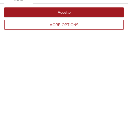
Accetto
Edizioni provinciali
MORE OPTIONS
Catanzaro
Cosenza
Vibo Valentia
Reggio Calabria
Crotone
Corriere delle Calabria è una testata giornalistica di News&Com S.r.l
©2012-
-2026. Tutti i diritti riservati.