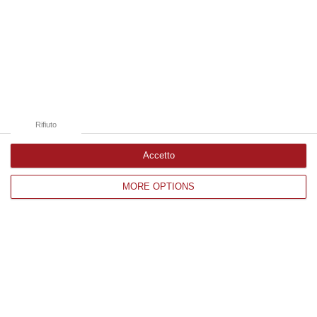
06 Agosto, 13:14
Edizioni provinciali
Catanzaro
Cosenza
Rifiuto
Vibo Valentia
Accetto
Reggio Calabria
MORE OPTIONS
Crotone
Corriere delle Calabria è una testata giornalistica di News&Com S.r.l