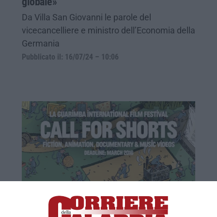
globale»
Da Villa San Giovanni le parole del
vicecancelliere e ministro dell’Economia della
Germania
Pubblicato il: 16/07/24 – 10:06
Guarimba 2016 al profumo d'Oriente
Saranno la Cina e il Giappone i protagonisti