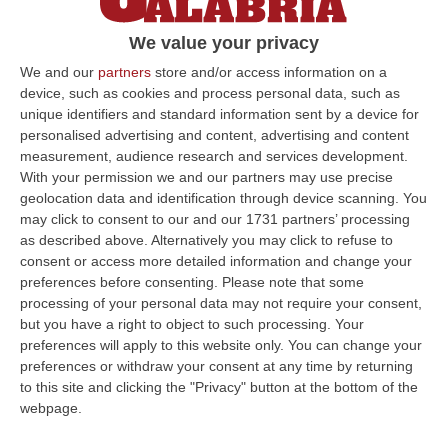
della quarta edizione de La Guarimba
We value your privacy
International Film Festival. In programma dal
We and our
partners
store and/or access information on a
7 all’ 11 agosto ad A…
device, such as cookies and process personal data, such as
Pubblicato il: 29/02/16 – 14:35
unique identifiers and standard information sent by a device for
personalised advertising and content, advertising and content
measurement, audience research and services development.
With your permission we and our partners may use precise
ULTIME DAL CORRIERE DELLA CALABRIA
geolocation data and identification through device scanning. You
may click to consent to our and our 1731 partners’ processing
Platania, Impianto Sul Torrente Piazza: Il Consiglio Di Stato Dà
as described above. Alternatively you may click to refuse to
Ragione Alla Società Idroelettrica Del Corace
consent or access more detailed information and change your
“CATANZARO La Sezione Quarta del Consiglio di Stato ha accolto
preferences before consenting.
Please note that some
l’appello proposto dalla società Idroelettrica del Corace – rappresentata
processing of your personal data may not require your consent,
dal…
but you have a right to object to such processing. Your
preferences will apply to this website only. You can change your
06 Agosto, 14:20
preferences or withdraw your consent at any time by returning
to this site and clicking the "Privacy" button at the bottom of the
Tragedia A Vibo Valentia, Morta La 23enne Investita Sulle Strisce
webpage.
“VIBO VALENTIA Non ce l’ha fatta Andrea Minasi, la giovane pianista di
appena 23 anni travolta da un Suv lo scorso 28 luglio mentre attraver…