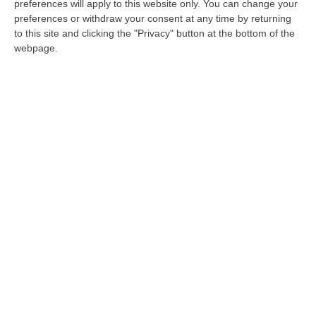
Paese. Gratteri? Ha creato un grande team»
preferences will apply to this website only. You can change your
preferences or withdraw your consent at any time by returning
Pubblicato il: 13/04/23 – 9:31
to this site and clicking the "Privacy" button at the bottom of the
webpage.
ULTIME DAL CORRIERE DELLA CALABRIA
Reggio Calabria, Bernini In Visita Alla Mediterranea: «Qui La
Facoltà Di Medicina? Valuteremo La Domanda»
“REGGIO CALABRIA La ministra dell’Università e della ricerca Anna Maria
Bernini ha visitato oggi la Mediterranea di Reggio Calabria, accompa…
06 Agosto, 19:49
L’estate Di Sangue Sulle Strade Vibonesi, Le Vite Spezzate Di
Carmelo E Andrea E Una Provincia Sotto Shock
“VIBO VALENTIA Carmelo aveva 27 anni, Andrea solo 23. Due giovani vite
spezzate, famiglie e comunità sconvolte in una drammatica scia di san…
06 Agosto, 19:10
Omicidio Di Massimo Speranza “il Brasiliano”, I Dubbi Sul