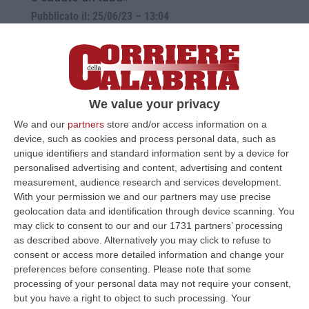
Pubblicato il: 25/06/23 – 13:04
We value your privacy
We and our
partners
store and/or access information on a
device, such as cookies and process personal data, such as
unique identifiers and standard information sent by a device for
personalised advertising and content, advertising and content
measurement, audience research and services development.
With your permission we and our partners may use precise
geolocation data and identification through device scanning. You
‘Ndrangheta, Nuzzi boccia i media
may click to consent to our and our 1731 partners’ processing
nazionali: «Dovrebbero raccontare il
as described above. Alternatively you may click to refuse to
lavoro delle Dda di Catanzaro e Reggio»
consent or access more detailed information and change your
preferences before consenting.
Please note that some
Il giornalista: «Poca attenzione mediatica sui
processing of your personal data may not require your consent,
processi calabresi anche se riguardano il
but you have a right to object to such processing. Your