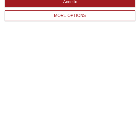
Accetto
Catanzaro
MORE OPTIONS
Cosenza
Vibo Valentia
Reggio Calabria
Crotone
Corriere delle Calabria è una testata giornalistica di News&Com S.r.l
©2012-
-2026. Tutti i diritti riservati.
P.IVA. 03199620794, Via del mare 6/G, S.Eufemia, Lamezia Terme
(CZ)