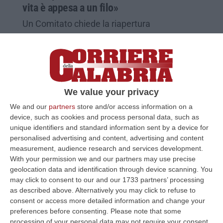
vita è appesa a un filo»
Un Comitato chiede la riapertura
dell’ospedale di San Marco Argentano.
«Malati di tumore costretti a fare un’ora di
auto per la chemio. Dal Pnrr ci a…
Pubblicato il: 16/03/22 – 6:23
We value your privacy
We and our
partners
store and/or access information on a
device, such as cookies and process personal data, such as
unique identifiers and standard information sent by a device for
personalised advertising and content, advertising and content
measurement, audience research and services development.
With your permission we and our partners may use precise
geolocation data and identification through device scanning. You
may click to consent to our and our 1733 partners’ processing
as described above. Alternatively you may click to refuse to
consent or access more detailed information and change your
preferences before consenting.
Please note that some
processing of your personal data may not require your consent,