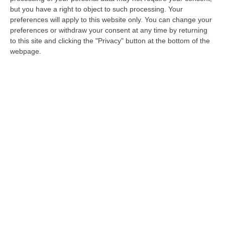
Lavori fermi all'ospedale di San Marco
but you have a right to object to such processing. Your
Argentano, presentata una interrogazione
preferences will apply to this website only. You can change your
Il consigliere regionale Carlo Guccione chiede
preferences or withdraw your consent at any time by returning
to this site and clicking the "Privacy" button at the bottom of the
al presidente Jole Santelli che si avvi l’iter di
webpage.
trasformazione del vecchio presidio
ospedaliero in C…
Pubblicato il: 20/09/20 – 11:49
ULTIME DAL CORRIERE DELLA CALABRIA
Vinitaly And The City Sbarca A Reggio Calabria: Due Giorni Tra
Vino, Cooking Show E Concerti – FOTO
“REGGIO CALABRIA Dopo le tre edizioni ospitate a Sibari, Vinitaly and the
City arriva per la prima volta a Reggio Calabria. Da oggi 8 agosto…
08 Agosto, 9:29
I Forzati Del Caldo: Fra Lamenti E Comportamenti