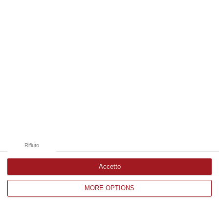
Edizioni provinciali
Catanzaro
Cosenza
Vibo Valentia
Reggio Calabria
Crotone
Rifiuto
Accetto
MORE OPTIONS
Corriere delle Calabria è una testata giornalistica di News&Com S.r.l
©2012-
-2026. Tutti i diritti riservati.
P.IVA. 03199620794, Via del mare 6/G, S.Eufemia, Lamezia Terme