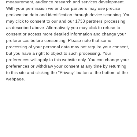
measurement, audience research and services development.
07 Agosto, 22:02
With your permission we and our partners may use precise
geolocation data and identification through device scanning. You
Renzi: «Conte? Sarebbe Delittuoso Vannaccizzare La Coalizione»
may click to consent to our and our 1733 partners’ processing
“ROMA «Conte sta giocando la sua partita, vedremo se le primarie si
as described above. Alternatively you may click to refuse to
faranno, quando e con che formato, se a due Conte-Schlein o se ci
consent or access more detailed information and change your
sarann…
preferences before consenting.
Please note that some
07 Agosto, 21:35
processing of your personal data may not require your consent,
but you have a right to object to such processing. Your
Meteo, Altri 10 Giorni Di Caldo Estremo
preferences will apply to this website only. You can change your
preferences or withdraw your consent at any time by returning
“ROMA La tregua varrà fino a domani: dopo il record di ieri con il bollino
to this site and clicking the "Privacy" button at the bottom of the
rosso per tutte le 27 città monitorate e oggi con 26 allerte mass…
webpage.
07 Agosto, 20:33
Torna In Calabria: OSM Cerca Professionisti Calabresi Che Vivono
Al Nord E Che Hanno Voglia Di Rientrare Nella Terra Di Origine
“Se per anni lasciare la Calabria è stata una scelta quasi obbligata oggi è
possibile fare un’inversione di marcia grazie ad OSM Centro Cala…
07 Agosto, 20:24