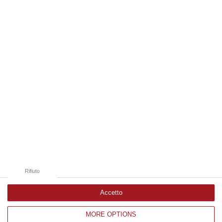
e in formato fisico Whisky, il nuovo album dei Duettango, Filippo…
07 Agosto, 16:39
Edizioni provinciali
Catanzaro
Cosenza
Vibo Valentia
Reggio Calabria
Crotone
Rifiuto
Accetto
MORE OPTIONS