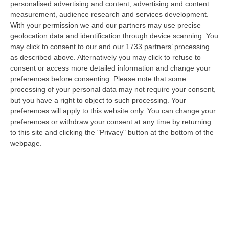
personalised advertising and content, advertising and content
sono stati fermati dai Carabinieri della compagnia di Cervia-Mi…
measurement, audience research and services development.
07 Agosto, 17:43
With your permission we and our partners may use precise
geolocation data and identification through device scanning. You
«La Regione Decide Dove Si Sopravvive A Un Infarto Guardando Il
may click to consent to our and our 1733 partners’ processing
Colore Dei Sindaci. Pronti Gli Esposti In Procura»
as described above. Alternatively you may click to refuse to
“LAMEZIA TERME La delibera di Giunta regionale numero 400 del 21
consent or access more detailed information and change your
luglio 2026 è l’atto più grave prodotto da questa amministrazione
preferences before consenting.
Please note that some
Occhiuto…
processing of your personal data may not require your consent,
but you have a right to object to such processing. Your
07 Agosto, 17:05
preferences will apply to this website only. You can change your
preferences or withdraw your consent at any time by returning
Gestione Sanitaria Accentrata, La Giunta Regionale Approva Il
to this site and clicking the "Privacy" button at the bottom of the
Bilancio: Utile D’esercizio Di Oltre 240 Milioni
webpage.
“CATANZARO Su proposta del presidente Roberto Occhiuto, la Giunta
della Regione Calabria ha approvato il bilancio di esercizio 2025 della
Ge…
07 Agosto, 16:54
Whisky, Il Nuovo Viaggio Sonoro Dei Duettango È Disponibile Ora
“COSENZA È disponibile da oggi su tutte le principali piattaforme digitali