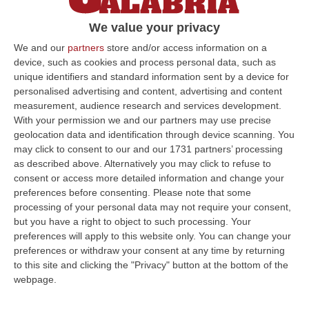
Sud e Isole doppiano il Nord: solo la
Sicilia fa peggio della Calabria
We value your privacy
We and our
partners
store and/or access information on a
Penultima posizione del ranking regionale
device, such as cookies and process personal data, such as
nella puntualità con una quota pari al 25%. La
unique identifiers and standard information sent by a device for
fotografia nello studio di Cribis
personalised advertising and content, advertising and content
measurement, audience research and services development.
Pubblicato il: 25/02/24 – 17:39
With your permission we and our partners may use precise
geolocation data and identification through device scanning. You
may click to consent to our and our 1731 partners’ processing
as described above. Alternatively you may click to refuse to
ULTIME DAL CORRIERE DELLA CALABRIA
consent or access more detailed information and change your
preferences before consenting.
Please note that some
Ponte, In Arrivo Il Parere Finale Del Consiglio Dei Lavori Pubblici
processing of your personal data may not require your consent,
“ROMA Va avanti l’iter autorizzativo per la realizzazione del Ponte sullo
but you have a right to object to such processing. Your
Stretto. Per domani è atteso il parere finale del Consiglio Superi…
preferences will apply to this website only. You can change your
05 Agosto, 23:23
preferences or withdraw your consent at any time by returning
to this site and clicking the "Privacy" button at the bottom of the
Accoltella Coetaneo Alla Gola Durante Un Litigio, Arrestato
webpage.
Sessantenne