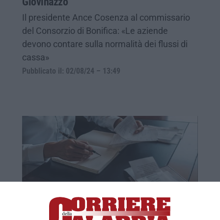
Giovinazzo
Il presidente Ance Cosenza al commissario
del Consorzio di Bonifica: «Le aziende
devono contare sulla normalità dei flussi di
cassa»
Pubblicato il: 02/08/24 – 13:49
Pagamenti delle aziende, sui ritardi gravi