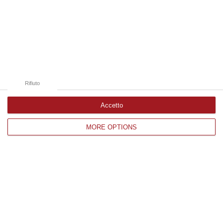
Edizioni provinciali
Catanzaro
Cosenza
Rifiuto
Vibo Valentia
Accetto
Reggio Calabria
MORE OPTIONS
Crotone
Corriere delle Calabria è una testata giornalistica di News&Com S.r.l