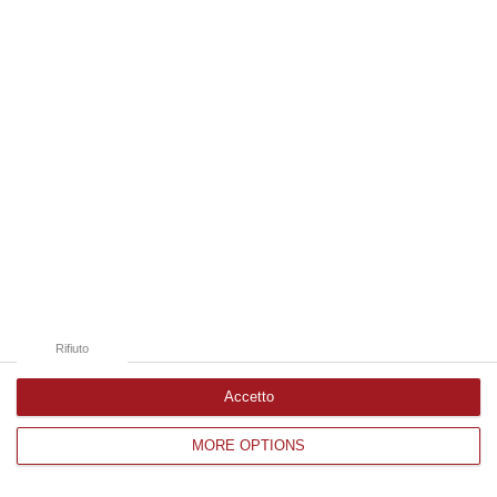
Edizioni provinciali
Catanzaro
Cosenza
Vibo Valentia
Reggio Calabria
Crotone
Rifiuto
Accetto
MORE OPTIONS
Corriere delle Calabria è una testata giornalistica di News&Com S.r.l
©2012-
-2026. Tutti i diritti riservati.