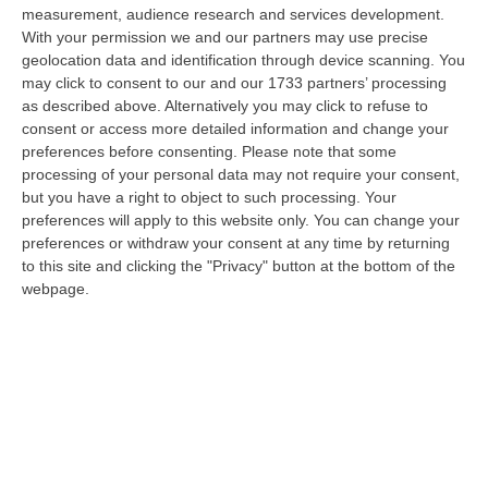
strad…
measurement, audience research and services development.
09 Agosto, 18:07
With your permission we and our partners may use precise
geolocation data and identification through device scanning. You
«Costi Bassi, Qualità Alta». La (nuova) Vita A Cosenza Della
may click to consent to our and our 1733 partners’ processing
Giovane Coppia Italo-Cilena
as described above. Alternatively you may click to refuse to
consent or access more detailed information and change your
“COSENZA Di southworking si è iniziato a parlare in tempi di post-Covid,
preferences before consenting.
Please note that some
quando le nostre orecchie erano abituate a sentir parlare di smartw…
processing of your personal data may not require your consent,
09 Agosto, 17:30
but you have a right to object to such processing. Your
preferences will apply to this website only. You can change your
Violento Scontro Nel Vibonese, Nuovo Incidente Sulla Ex Statale
preferences or withdraw your consent at any time by returning
522 A Briatico: Un Ferito
to this site and clicking the "Privacy" button at the bottom of the
“VIBO VALENTIA A poche ore dalla tragica morte di una donna a causa di
webpage.
un incidente avvenuto tra Zambrone e Briatico, un altro grave sinistr…
09 Agosto, 15:39
Pronto Soccorso In Affanno, In Estate Mancano 7 Mila Medici
“La carenza di medici nei Pronto soccorso si aggrava d’estate, quando
alle scoperture strutturali degli organici si aggiungono le assenze pe…
09 Agosto, 15:13