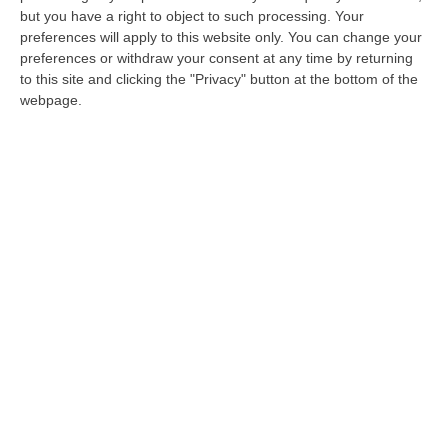
but you have a right to object to such processing. Your
MILANO È caduta ancora una volta l’accusa
preferences will apply to this website only. You can change your
di associazione mafiosa che era contestata a
preferences or withdraw your consent at any time by returning
to this site and clicking the "Privacy" button at the bottom of the
sei persone che, secondo la Dda di Milano,
webpage.
avrebbero fatto par…
Pubblicato il: 03/02/16 – 11:29
ULTIME DAL CORRIERE DELLA CALABRIA
Laurea In Medicina, Arriva Il Decreto: Aumentano I Posti
“ROMA Aumentano i posti disponibili per l’immatricolazione ai corsi di
laurea magistrale in Medicina e Chirurgia, Odontoiatria e Protesi den…
06 Agosto, 20:49
La Rivista “America Journals” Celebra Lo Stilista Anton Giulio
Grande
“«Rinomato per la sua impeccabile maestria artigianale e la sua