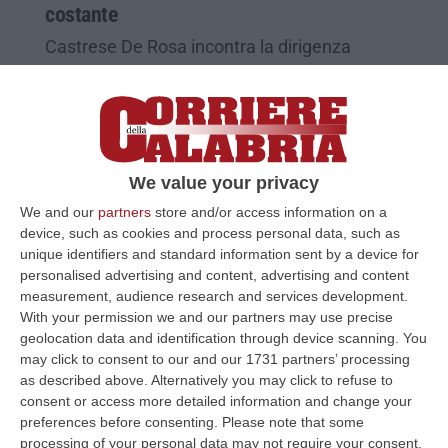
costante
Castrese De Rosa incontra la dirigenza
provinciale della confederazione e Agroced.
Presente anche Alberto Statti
Pubblicato il: 08/01/25 – 16:44
We value your privacy
We and our
partners
store and/or access information on a
device, such as cookies and process personal data, such as
unique identifiers and standard information sent by a device for
personalised advertising and content, advertising and content
measurement, audience research and services development.
With your permission we and our partners may use precise
geolocation data and identification through device scanning. You
may click to consent to our and our 1731 partners’ processing
as described above. Alternatively you may click to refuse to
consent or access more detailed information and change your
Clan in Brianza, Corte d'Appello: no
preferences before consenting.
Please note that some
processing of your personal data may not require your consent,
all'associazione mafiosa