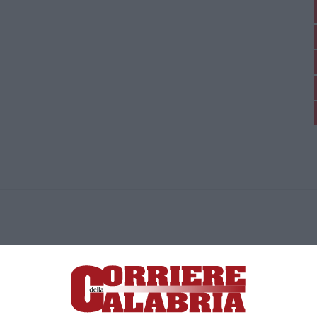
ica di News&Com S.r.l ©2012-
-2026. Tutti i diritti riservati.
ia, Lamezia Terme (CZ)
irettore responsabile Paola Militano |
Privacy