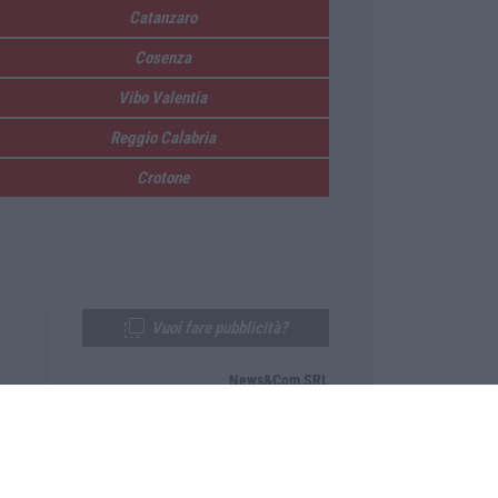
Catanzaro
Cosenza
Vibo Valentia
Reggio Calabria
Crotone
Vuoi fare pubblicità?
News&Com SRL
Telefono:
0968-53665
Email:
newsandcom@gmail.com