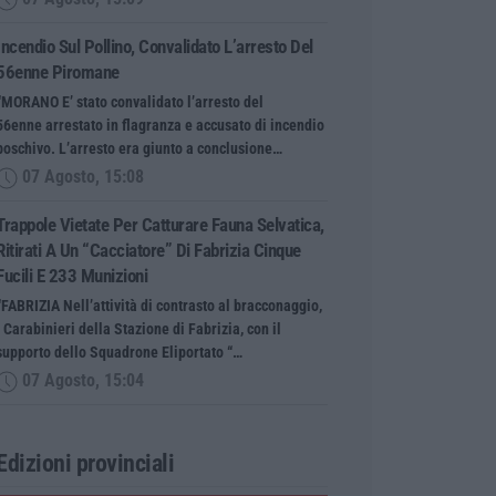
Incendio Sul Pollino, Convalidato L’arresto Del
56enne Piromane
“MORANO E’ stato convalidato l’arresto del
56enne arrestato in flagranza e accusato di incendio
boschivo. L’arresto era giunto a conclusione…
07 Agosto, 15:08
Trappole Vietate Per Catturare Fauna Selvatica,
Ritirati A Un “cacciatore” Di Fabrizia Cinque
Fucili E 233 Munizioni
“FABRIZIA Nell’attività di contrasto al bracconaggio,
i Carabinieri della Stazione di Fabrizia, con il
supporto dello Squadrone Eliportato “…
07 Agosto, 15:04
Edizioni provinciali