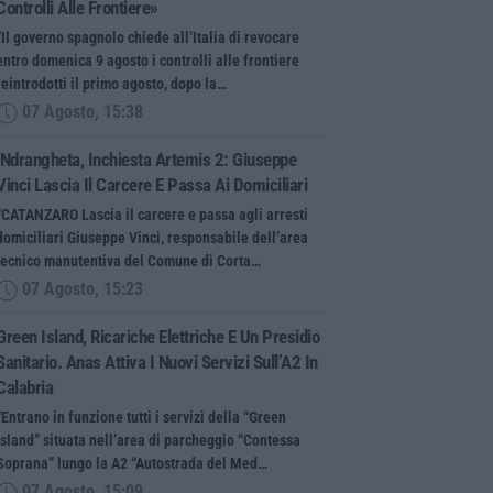
Controlli Alle Frontiere»
“Il governo spagnolo chiede all’Italia di revocare
entro domenica 9 agosto i controlli alle frontiere
reintrodotti il primo agosto, dopo la…
07 Agosto, 15:38
‘Ndrangheta, Inchiesta Artemis 2: Giuseppe
Vinci Lascia Il Carcere E Passa Ai Domiciliari
“CATANZARO Lascia il carcere e passa agli arresti
domiciliari Giuseppe Vinci, responsabile dell’area
tecnico manutentiva del Comune di Corta…
07 Agosto, 15:23
Green Island, Ricariche Elettriche E Un Presidio
Sanitario. Anas Attiva I Nuovi Servizi Sull’A2 In
Calabria
“Entrano in funzione tutti i servizi della “Green
Island” situata nell’area di parcheggio “Contessa
Soprana” lungo la A2 “Autostrada del Med…
07 Agosto, 15:09