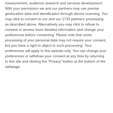
measurement, audience research and services development.
Tragedia A Calanna, 40enne Elettricista Muore Folgorato
With your permission we and our partners may use precise
geolocation data and identification through device scanning. You
“CALANNA Fabio Calabrò, 40enne elettricista è rimasto folgorato sul
may click to consent to our and our 1733 partners’ processing
lavoro mentre montava delle luminarie nel comune di Calanna.
as described above. Alternatively you may click to refuse to
Originario…
consent or access more detailed information and change your
07 Agosto, 20:17
preferences before consenting.
Please note that some
processing of your personal data may not require your consent,
San Ferdinando, Giallo Sul Ritrovamento Del Corpo Senza Vita Di
but you have a right to object to such processing. Your
Un Neonato
preferences will apply to this website only. You can change your
“SAN FERDINANDO La notizia ha gettato nello sconforto la comunità di
preferences or withdraw your consent at any time by returning
San Ferdinando, in provincia di Reggio Calabria. Il ritrovamento del co…
to this site and clicking the "Privacy" button at the bottom of the
07 Agosto, 19:59
webpage.
Distrofia, La Calabria Pagherà Le Prestazioni Oltre Limiti Di Spesa
Per I Pazienti Curati In Emilia Romagna
“CATANZARO La Regione Calabria riconoscerà il pagamento delle
prestazioni di ricovero anche in caso di superamento del tetto per un
gruppo d…
07 Agosto, 19:34