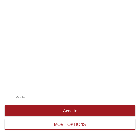
Edizioni provinciali
Catanzaro
Cosenza
Vibo Valentia
Reggio Calabria
Crotone
Rifiuto
Accetto
MORE OPTIONS
Corriere delle Calabria è una testata giornalistica di News&Com S.r.l
©2012-
-2026. Tutti i diritti riservati.