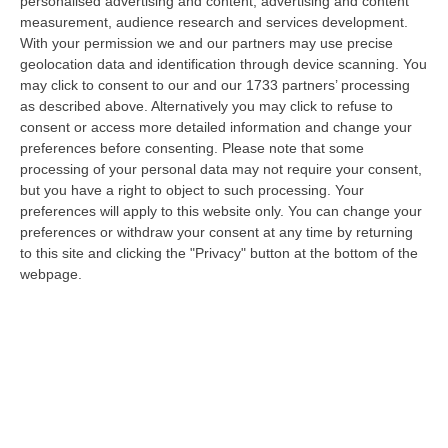
personalised advertising and content, advertising and content
mediatico sul caldo. Tutti i telegiornali hanno dedicato lunghi…
measurement, audience research and services development.
08 Agosto, 9:00
With your permission we and our partners may use precise
geolocation data and identification through device scanning. You
Gioia Tauro, Blitz Ad Alto Impatto Alla Ciambra: 24 Perquisizioni E
may click to consent to our and our 1733 partners’ processing
275 Persone Identificate – VIDEO
as described above. Alternatively you may click to refuse to
consent or access more detailed information and change your
“Maxi servizio congiunto di controllo del territorio nel quartiere Ciambra
preferences before consenting.
Please note that some
di Gioia Tauro, area indicata come ad alta densità criminale. L’o…
processing of your personal data may not require your consent,
08 Agosto, 8:49
but you have a right to object to such processing. Your
preferences will apply to this website only. You can change your
Regione Calabria, Buono Pasto A 8 Euro E Welfare Per I Pendolari:
preferences or withdraw your consent at any time by returning
Il CSA-Cisal Promuove Il Nuovo Contratto Integrativo
to this site and clicking the "Privacy" button at the bottom of the
“Il CSA-Cisal esprime apprezzamento per la sottoscrizione del Contratto
webpage.
collettivo integrativo 2026 del personale del comparto della Regione…
08 Agosto, 8:38
Esodo Estivo, Sabato Da Bollino Nero: Traffico Intenso Verso La
Calabria
“È la giornata più difficile del secondo grande weekend dell’esodo estivo.
Sabato 8 agosto è da bollino nero sulle strade italiane, con il p…