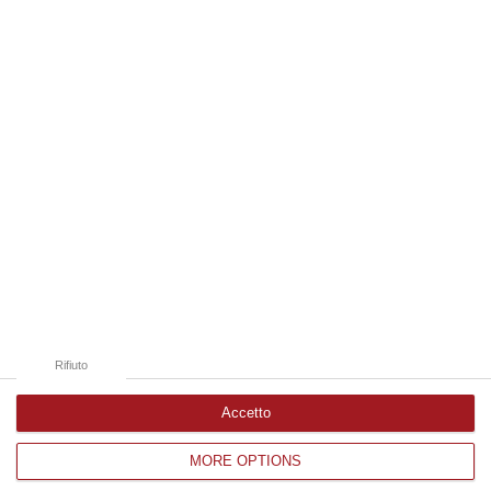
08 Agosto, 7:45
Edizioni provinciali
Catanzaro
Cosenza
Vibo Valentia
Reggio Calabria
Crotone
Rifiuto
Accetto
MORE OPTIONS
Corriere delle Calabria è una testata giornalistica di News&Com S.r.l