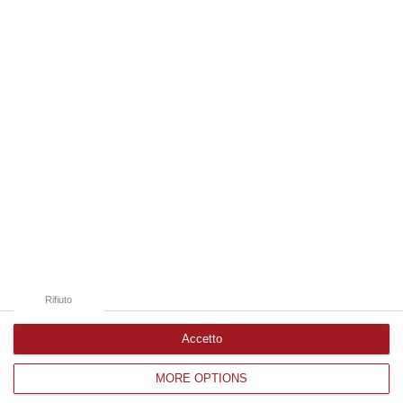
08 Agosto, 11:04
Edizioni provinciali
Catanzaro
Cosenza
Vibo Valentia
Reggio Calabria
Crotone
Rifiuto
Accetto
MORE OPTIONS
Corriere delle Calabria è una testata giornalistica di News&Com S.r.l