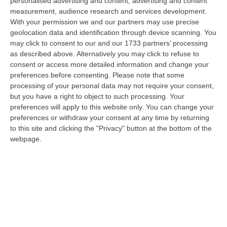
personalised advertising and content, advertising and content
innovativi e sostenibili delle imprese del Mezzogiorno, Calabria com…
measurement, audience research and services development.
08 Agosto, 12:29
With your permission we and our partners may use precise
geolocation data and identification through device scanning. You
Elettricista Morto Folgorato A Calanna, Disposta L’autopsia:
may click to consent to our and our 1733 partners’ processing
Sequestrato Il Furgone Della Ditta
as described above. Alternatively you may click to refuse to
consent or access more detailed information and change your
“REGGIO CALABRIA La Procura della Repubblica di Reggio Calabria ha
preferences before consenting.
Please note that some
disposto l’autopsia sul corpo di Antonino Fabio Calabrò, l’elettricista d…
processing of your personal data may not require your consent,
08 Agosto, 12:09
but you have a right to object to such processing. Your
preferences will apply to this website only. You can change your
Cresce L’attesa Per La XXV Festa Nazionale Dello Stocco Di
preferences or withdraw your consent at any time by returning
Cittanova
to this site and clicking the "Privacy" button at the bottom of the
“CITTANOVA E’ già iniziato il conto alla rovescia in vista della XXV Festa
webpage.
Nazionale dello Stocco di Cittanova. Il celebre evento dell’estat…
08 Agosto, 11:40
Vinitaly A Reggio Calabria, Cisl E Fai Cisl: «Occasione Di Grande
Rilievo Per Il Territorio»
“REGGIO CALABRIA L’approdo di Vinitaly a Reggio Calabria rappresenta
un’occasione di grande rilievo per il territorio metropolitano e per l’…