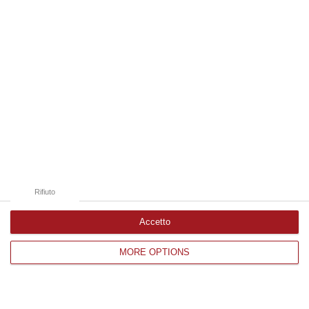
Edizioni provinciali
Catanzaro
Cosenza
Vibo Valentia
Reggio Calabria
Crotone
Rifiuto
Accetto
Corriere delle Calabria è una testata giornalistica di News&Com S.r.l
MORE OPTIONS
©2012-
-2026. Tutti i diritti riservati.
P.IVA. 03199620794, Via del mare 6/G, S.Eufemia, Lamezia Terme
(CZ)