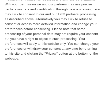
With your permission we and our partners may use precise
Messina, I “No Ponte” Di Nuovo In Marcia
geolocation data and identification through device scanning. You
“MESSINA “Chiediamo che venga chiusa la società Stretto di Messina. La
may click to consent to our and our 1733 partners’ processing
liquidazione era stata già indicata dal governo Monti nel 2013, e la…
as described above. Alternatively you may click to refuse to
08 Agosto, 21:20
consent or access more detailed information and change your
preferences before consenting.
Please note that some
Vinitaly And The City A Reggio: Il Grande Abbraccio Tra Identità
processing of your personal data may not require your consent,
Del Territorio, Storia E Cultura – FOTO
but you have a right to object to such processing. Your
preferences will apply to this website only. You can change your
“REGGIO CALABRIA Vinitaly and the City arriva a Reggio Calabria. Dopo il
preferences or withdraw your consent at any time by returning
successo dell’edizione di Sibari, dove la manifestazione ha fatto s…
to this site and clicking the "Privacy" button at the bottom of the
08 Agosto, 20:47
webpage.
Pride, La “prima Volta” Dell’onda Arcobaleno A Catanzaro. In
Migliaia In Marcia Per I Diritti E La Libertà – FOTO
“CATANZARO Una prima volta destinata a lasciare un segno nella storia
della città. Catanzaro oggi celebra il suo primo Pride: colori, musica…
08 Agosto, 19:38