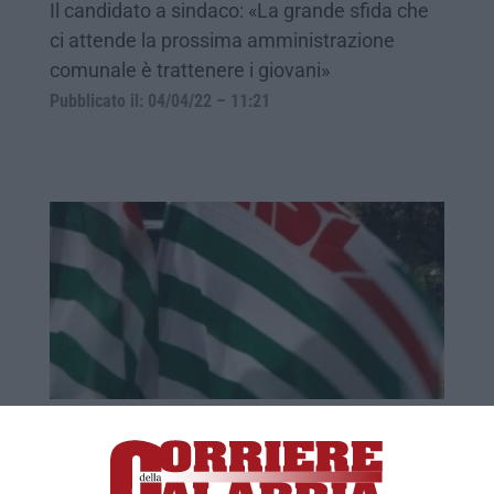
Il candidato a sindaco: «La grande sfida che
ci attende la prossima amministrazione
comunale è trattenere i giovani»
Pubblicato il: 04/04/22 – 11:21
Regione, Cisl: «Subito un patto per
economia e lavoro»
LAMEZIA TERME Avviare «subito un patto