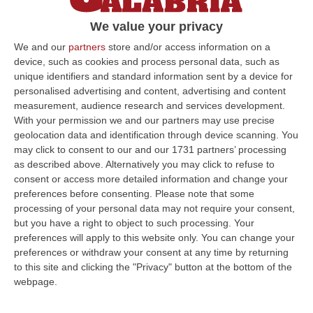
per l’economia e il lavoro» con la Regione. A
We value your privacy
chiederlo è la Cisl Calabria che ieri ha riunito,
We and our
partners
store and/or access information on a
a Lamezia…
device, such as cookies and process personal data, such as
Pubblicato il: 01/12/16 – 13:50
unique identifiers and standard information sent by a device for
personalised advertising and content, advertising and content
measurement, audience research and services development.
With your permission we and our partners may use precise
ULTIME DAL CORRIERE DELLA CALABRIA
geolocation data and identification through device scanning. You
may click to consent to our and our 1731 partners’ processing
Dai Piani Per Il Rischio Sismico Al Welfare, I Provvedimenti
as described above. Alternatively you may click to refuse to
Approvati Dalla Giunta Regionale
consent or access more detailed information and change your
preferences before consenting.
Please note that some
“CATANZARO La Giunta della Regione Calabria, nella seduta odierna, su
processing of your personal data may not require your consent,
proposta del presidente Roberto Occhiuto, ha approvato il nuovo Protoc…
but you have a right to object to such processing. Your
06 Agosto, 20:03
preferences will apply to this website only. You can change your
preferences or withdraw your consent at any time by returning
Reggio Calabria, Bernini In Visita Alla Mediterranea: «Qui La
to this site and clicking the "Privacy" button at the bottom of the
Facoltà Di Medicina? Valuteremo La Domanda»
webpage.
“REGGIO CALABRIA La ministra dell’Università e della ricerca Anna Maria
Bernini ha visitato oggi la Mediterranea di Reggio Calabria, accompa…