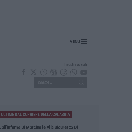
Panettieri: il piccolo borgo si trasforma in fiaba – FOTO E VIDEO
MENU
I nostri canali
ULTIME DAL CORRIERE DELLA CALABRIA
Dall’inferno Di Marcinelle Alla Sicurezza Di