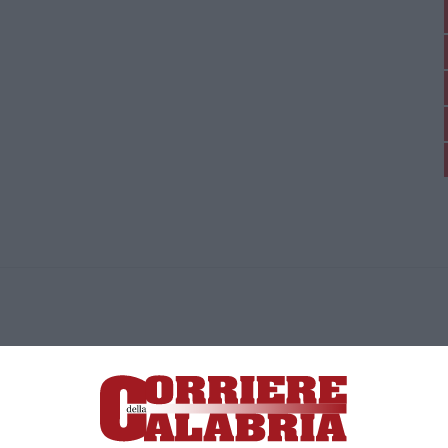
ica di News&Com S.r.l ©2012-
-2026. Tutti i diritti riservati.
ia, Lamezia Terme (CZ)
irettore responsabile Paola Militano |
Privacy