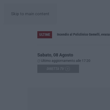
Skip to main content
ULTIME
ra da 70 anni
Incendio al Policlinico Gemelli, evacuati diversi pa
Sabato, 08 Agosto
Ultimo aggiornamento alle 17:20
DIRETTA TV