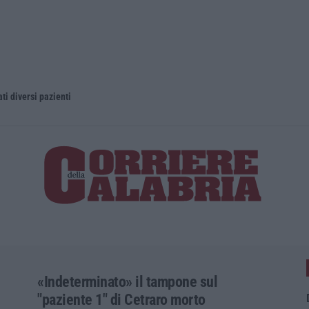
zienti
La magia di Pinocchio a 
«Indeterminato» il tampone sul
"paziente 1" di Cetraro morto