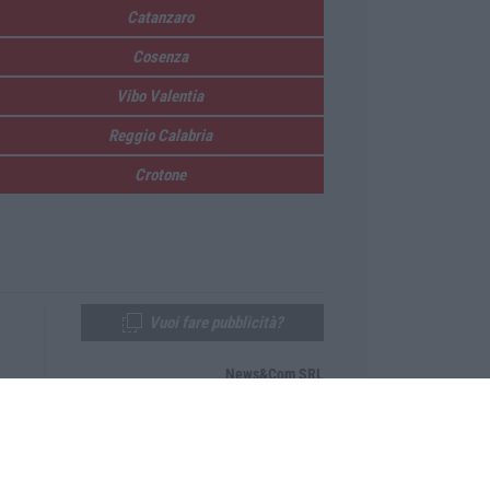
Catanzaro
Cosenza
Vibo Valentia
Reggio Calabria
Crotone
Vuoi fare pubblicità?
News&Com SRL
Telefono:
0968-53665
Email:
newsandcom@gmail.com