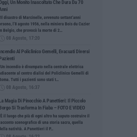
Oggi, Un Monito Inascoltato Che Dura Da 70
Anni
“Il disastro di Marcinelle, avvenuto settant’anni
orsono, l’8 agosto 1956, nella miniera Bois du Cazier
in Belgio, che provocò la morte di 2…
08 Agosto, 17:20
Incendio Al Policlinico Gemelli, Evacuati Diversi
Pazienti
“Un incendio è divampato nella centrale elettrica
adiacente al centro dialisi del Policlinico Gemelli di
Roma. Tutti i pazienti sono stati t…
08 Agosto, 16:37
La Magia Di Pinocchio A Panettieri: Il Piccolo
Borgo Si Trasforma In Fiaba – FOTO E VIDEO
“È il luogo che più di ogni altro ha saputo costruire il
racconto scenografico di una storia sacra, quella
della natività. A Panettieri il P…
08 Agosto, 16:22