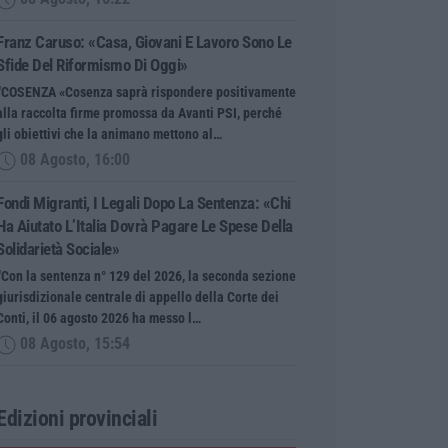
Franz Caruso: «Casa, Giovani E Lavoro Sono Le
Sfide Del Riformismo Di Oggi»
“COSENZA «Cosenza saprà rispondere positivamente
alla raccolta firme promossa da Avanti PSI, perché
gli obiettivi che la animano mettono al…
08 Agosto, 16:00
Fondi Migranti, I Legali Dopo La Sentenza: «Chi
Ha Aiutato L’Italia Dovrà Pagare Le Spese Della
Solidarietà Sociale»
“Con la sentenza n° 129 del 2026, la seconda sezione
giurisdizionale centrale di appello della Corte dei
Conti, il 06 agosto 2026 ha messo l…
08 Agosto, 15:54
Edizioni provinciali