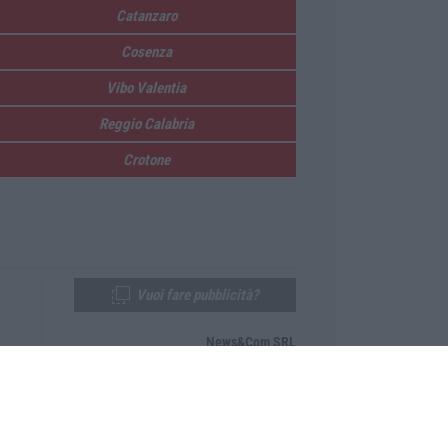
Catanzaro
Cosenza
Vibo Valentia
Reggio Calabria
Crotone
Vuoi fare pubblicità?
News&Com SRL
Telefono:
0968-53665
Email:
newsandcom@gmail.com