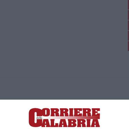
ica di News&Com S.r.l ©2012-
-2026. Tutti i diritti riservati.
ia, Lamezia Terme (CZ)
irettore responsabile Paola Militano |
Privacy