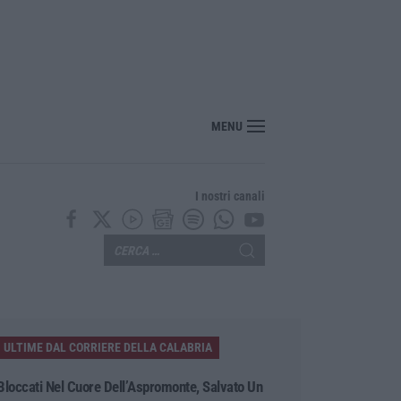
nza barriere: il MArRC si rinnova nel segno dell’accessibilità e dell’inclusion
MENU
I nostri canali
ULTIME DAL CORRIERE DELLA CALABRIA
Bloccati Nel Cuore Dell’Aspromonte, Salvato Un