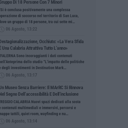
Gruppo Di 18 Persone Con 7 Minori
“Si è conclusa positivamente una complessa
operazione di soccorso nel territorio di San Luca,
dove un gruppo di 18 persone, tra cui sette mi…
06 Agosto, 13:22
Destagionalizzazione, Occhiuto: «La Vera Sfida
È Una Calabria Attrattiva Tutto L’anno»
“FALERNA Sono incoraggianti i dati contenuti
nell’Anteprima dello studio “L’impatto delle politiche
e degli investimenti in Destination Mark…
06 Agosto, 13:17
Un Museo Senza Barriere: Il MArRC Si Rinnova
Nel Segno Dell’accessibilità E Dell’inclusione
“REGGIO CALABRIA Nuovi spazi dedicati alla sosta
e contenuti multimediali e immersivi, percorsi e
mappe tattili, quiet room, wayfinding e nu…
06 Agosto, 13:14