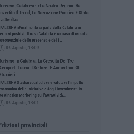
Turismo, Calabrese: «La Nostra Regione Ha
Invertito Il Trend, La Narrazione Positiva È Stata
La Svolta»
“FALERNA «Finalmente si parla della Calabria in
termini positivi. Il caso Calabria è un caso di crescita
esponenziale della presenza e dei f…
06 Agosto, 13:09
Turismo In Calabria, La Crescita Dei Tre
Aeroporti Traina Il Settore. E Aumentano Gli
Stranieri
“FALERNA Studiare, calcolare e valutare l’impatto
economico delle iniziative e degli investimenti in
Destination Marketing sull’attrattività…
06 Agosto, 13:01
Edizioni provinciali