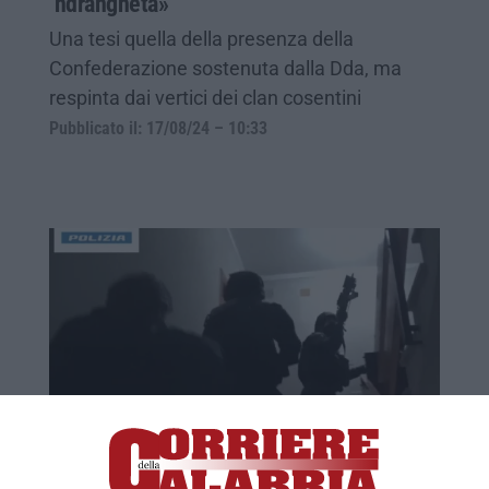
‘ndrangheta»
Una tesi quella della presenza della
Confederazione sostenuta dalla Dda, ma
respinta dai vertici dei clan cosentini
Pubblicato il: 17/08/24 – 10:33
Prima il “Reset”, poi il “Recovery”. Ecco
come la mala cosentina ha provato a