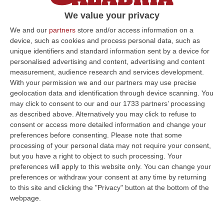
riorganizzarsi
We value your privacy
L’operazione congiunta di GdF, Carabinieri e
We and our
partners
store and/or access information on a
Polizia di Cosenza ha disvelato ruoli e modus
device, such as cookies and process personal data, such as
operandi del presunto “sistema” Cosenza
unique identifiers and standard information sent by a device for
personalised advertising and content, advertising and content
Pubblicato il: 14/05/24 – 17:08
measurement, audience research and services development.
With your permission we and our partners may use precise
geolocation data and identification through device scanning. You
may click to consent to our and our 1733 partners’ processing
ULTIME DAL CORRIERE DELLA CALABRIA
as described above. Alternatively you may click to refuse to
consent or access more detailed information and change your
Furbetti Del Carburante, 265 Denunciati. C’è Anche La Calabria
preferences before consenting.
Please note that some
“ROMA Carburanti sottratti al pagamento delle accise, gasolio agricolo
processing of your personal data may not require your consent,
destinato illegalmente all’autotrazione, depositi clandestini e prodo…
but you have a right to object to such processing. Your
10 Agosto, 11:34
preferences will apply to this website only. You can change your
preferences or withdraw your consent at any time by returning
Porto Di Vibo, Al Via La Demolizione Dell’ex Civam
to this site and clicking the "Privacy" button at the bottom of the
webpage.
“VIBO VALENTIA Dalla programmazione alla realizzazione in pochi mesi.
Accelera il percorso per la riqualificazione dell’area dell’ex CIVAM n…
10 Agosto, 11:14