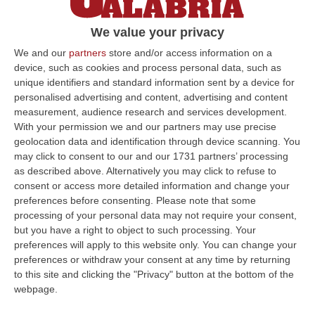
COSENZA Alle 16:40 del 6 marzo del 2013 la
We value your privacy
squadra mobile di Cosenza interveniva in via
XXIV Maggio perché ignoti avevano esploso
We and our
partners
store and/or access information on a
device, such as cookies and process personal data, such as
due colpi di arma d…
unique identifiers and standard information sent by a device for
Pubblicato il: 30/08/16 – 15:34
personalised advertising and content, advertising and content
measurement, audience research and services development.
With your permission we and our partners may use precise
geolocation data and identification through device scanning. You
ULTIME DAL CORRIERE DELLA CALABRIA
may click to consent to our and our 1731 partners’ processing
as described above. Alternatively you may click to refuse to
Dai Piani Per Il Rischio Sismico Al Welfare, I Provvedimenti
consent or access more detailed information and change your
Approvati Dalla Giunta Regionale
preferences before consenting.
Please note that some
processing of your personal data may not require your consent,
“CATANZARO La Giunta della Regione Calabria, nella seduta odierna, su
but you have a right to object to such processing. Your
proposta del presidente Roberto Occhiuto, ha approvato il nuovo Protoc…
preferences will apply to this website only. You can change your
06 Agosto, 20:03
preferences or withdraw your consent at any time by returning
to this site and clicking the "Privacy" button at the bottom of the
Reggio Calabria, Bernini In Visita Alla Mediterranea: «Qui La
webpage.
Facoltà Di Medicina? Valuteremo La Domanda»
“REGGIO CALABRIA La ministra dell’Università e della ricerca Anna Maria