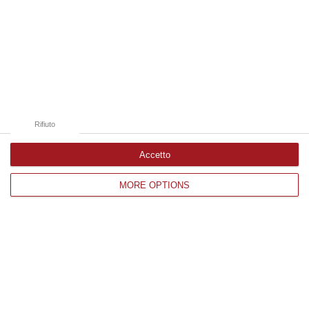
06 Agosto, 18:24
Edizioni provinciali
Catanzaro
Cosenza
Rifiuto
Vibo Valentia
Accetto
Reggio Calabria
MORE OPTIONS
Crotone