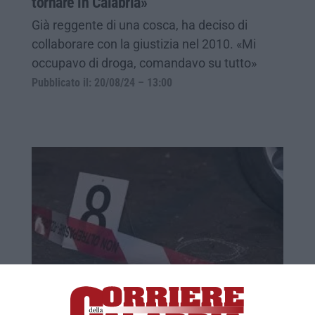
tornare in Calabria»
Già reggente di una cosca, ha deciso di
collaborare con la giustizia nel 2010. «Mi
occupavo di droga, comandavo su tutto»
Pubblicato il: 20/08/24 – 13:00
CLAN&USURA | I tentativi di zittire il
pentito