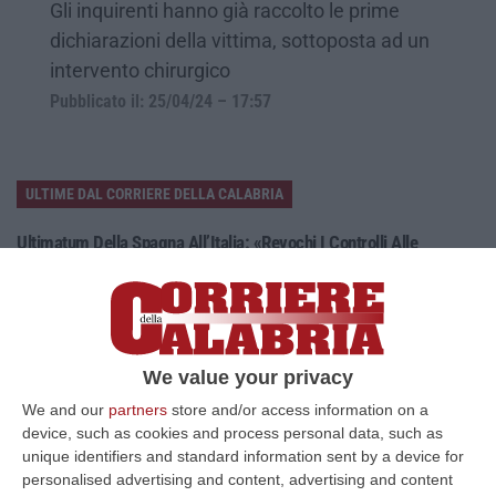
Gli inquirenti hanno già raccolto le prime
dichiarazioni della vittima, sottoposta ad un
intervento chirurgico
Pubblicato il: 25/04/24 – 17:57
ULTIME DAL CORRIERE DELLA CALABRIA
Ultimatum Della Spagna All’Italia: «Revochi I Controlli Alle
Frontiere»
“Il governo spagnolo chiede all’Italia di revocare entro domenica 9 agosto
i controlli alle frontiere reintrodotti il primo agosto, dopo la…
07 Agosto, 15:38
We value your privacy
‘Ndrangheta, Inchiesta Artemis 2: Giuseppe Vinci Lascia Il Carcere
We and our
partners
store and/or access information on a
E Passa Ai Domiciliari
device, such as cookies and process personal data, such as
“CATANZARO Lascia il carcere e passa agli arresti domiciliari Giuseppe
unique identifiers and standard information sent by a device for
Vinci, responsabile dell’area tecnico manutentiva del Comune di Corta…
personalised advertising and content, advertising and content