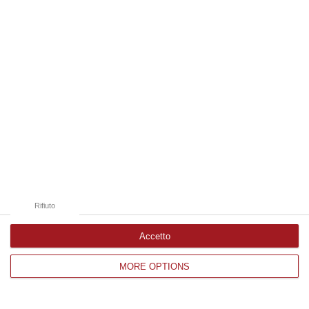
Edizioni provinciali
Catanzaro
Cosenza
Vibo Valentia
Reggio Calabria
Crotone
Rifiuto
Accetto
MORE OPTIONS
Corriere delle Calabria è una testata giornalistica di News&Com S.r.l
©2012-
-2026. Tutti i diritti riservati.
P.IVA. 03199620794, Via del mare 6/G, S.Eufemia, Lamezia Terme