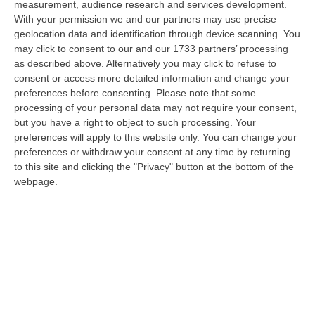
measurement, audience research and services development.
07 Agosto, 15:23
With your permission we and our partners may use precise
geolocation data and identification through device scanning. You
Green Island, Ricariche Elettriche E Un Presidio Sanitario. Anas
may click to consent to our and our 1733 partners’ processing
Attiva I Nuovi Servizi Sull’A2 In Calabria
as described above. Alternatively you may click to refuse to
“Entrano in funzione tutti i servizi della “Green Island” situata nell’area di
consent or access more detailed information and change your
parcheggio “Contessa Soprana” lungo la A2 “Autostrada del Med…
preferences before consenting.
Please note that some
07 Agosto, 15:09
processing of your personal data may not require your consent,
but you have a right to object to such processing. Your
Incendio Sul Pollino, Convalidato L’arresto Del 56enne Piromane
preferences will apply to this website only. You can change your
preferences or withdraw your consent at any time by returning
“MORANO E’ stato convalidato l’arresto del 56enne arrestato in flagranza
to this site and clicking the "Privacy" button at the bottom of the
e accusato di incendio boschivo. L’arresto era giunto a conclusione…
webpage.
07 Agosto, 15:08
Trappole Vietate Per Catturare Fauna Selvatica, Ritirati A Un
“cacciatore” Di Fabrizia Cinque Fucili E 233 Munizioni
“FABRIZIA Nell’attività di contrasto al bracconaggio, i Carabinieri della
Stazione di Fabrizia, con il supporto dello Squadrone Eliportato “…
07 Agosto, 15:04