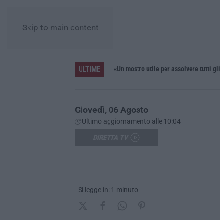
Skip to main content
ULTIME
Truffa sui fondi per le fasce deboli, comprano uno scuolabus non a norma: tre indagati nel Crotonese
«Un mostro utile per assolvere tutti gl
Giovedì, 06 Agosto
Ultimo aggiornamento alle 10:04
DIRETTA TV
Si legge in: 1 minuto