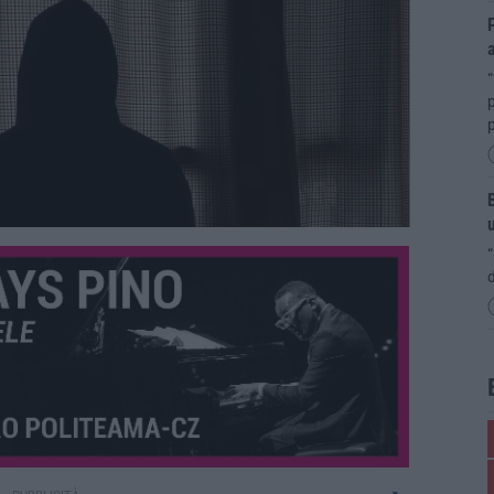
P
p
p
B
“