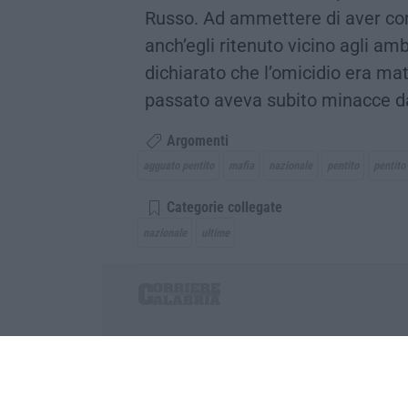
Russo. Ad ammettere di aver com
anch’egli ritenuto vicino agli am
dichiarato che l’omicidio era mat
passato aveva subito minacce d
Argomenti
agguato pentito
mafia
nazionale
pentito
pentito
Categorie collegate
nazionale
ultime
Corriere delle Calabria è una testata giornalist
P.IVA. 03199620794, Via del mare 6/G, S.Eufem
Iscrizione tribunale di Lamezia Terme 5/2011 - D