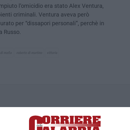
piuto l’omicidio era stato Alex Ventura,
bienti criminali. Ventura aveva però
urato per “dissapori personali”, perchè in
a Russo.
 di mafia
roberto di martino
vittoria
ica di News&Com S.r.l ©2012-
-2026. Tutti i diritti riservati.
ia, Lamezia Terme (CZ)
irettore responsabile Paola Militano |
Privacy