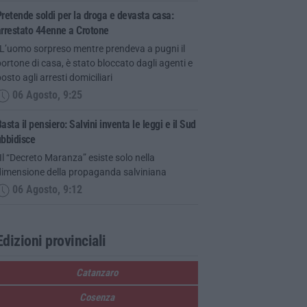
retende soldi per la droga e devasta casa:
arrestato 44enne a Crotone
“L’uomo sorpreso mentre prendeva a pugni il
ortone di casa, è stato bloccato dagli agenti e
osto agli arresti domiciliari
06 Agosto, 9:25
asta il pensiero: Salvini inventa le leggi e il Sud
ubbidisce
Il “Decreto Maranza” esiste solo nella
dimensione della propaganda salviniana
06 Agosto, 9:12
Edizioni provinciali
Catanzaro
Cosenza