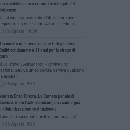
no scuolabus non a norma: tre indagati nel
Crotonese
Usati indebitamente oltre 24mila euro per
acquistare un mezzo sprovvisto di pedana
06 Agosto, 10:04
Un mostro utile per assolvere tutti gli altri»:
halid condannato a 11 anni per la strage di
Cutro
Il Collettivo L’AltraMarea: «Serviva uno
cafista. Serviva un colpevole. Serviva qualcuno
a esibire»
06 Agosto, 9:49
iornata Enzo Tortora. La Camera penale di
Cosenza: dopo l’astensionismo, una campagna
i alfabetizzazione costituzionale
I penalisti cosentini “non le mandano a dire”.
06 Agosto, 9:28