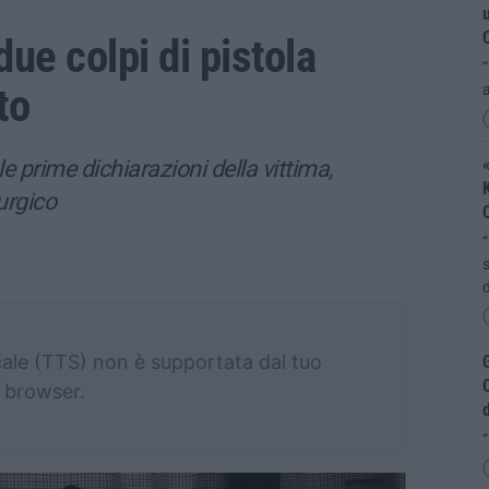
u
ue colpi di pistola
“
to
«
le prime dichiarazioni della vittima,
K
urgico
“
s
d
cale (TTS) non è supportata dal tuo
G
browser.
d
“