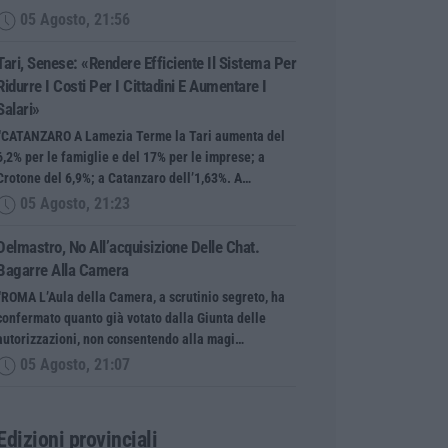
05 Agosto, 21:56
Tari, Senese: «Rendere Efficiente Il Sistema Per
Ridurre I Costi Per I Cittadini E Aumentare I
Salari»
“CATANZARO A Lamezia Terme la Tari aumenta del
6,2% per le famiglie e del 17% per le imprese; a
Crotone del 6,9%; a Catanzaro dell’1,63%. A…
05 Agosto, 21:23
Delmastro, No All’acquisizione Delle Chat.
Bagarre Alla Camera
“ROMA L’Aula della Camera, a scrutinio segreto, ha
confermato quanto già votato dalla Giunta delle
autorizzazioni, non consentendo alla magi…
05 Agosto, 21:07
Edizioni provinciali