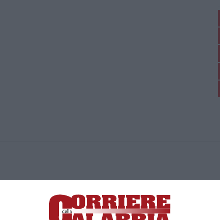
ica di News&Com S.r.l ©2012-
-2026. Tutti i diritti riservati.
ia, Lamezia Terme (CZ)
irettore responsabile Paola Militano |
Privacy