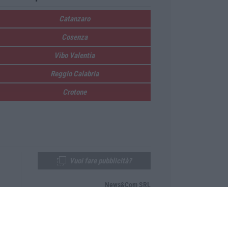
Catanzaro
Cosenza
Vibo Valentia
Reggio Calabria
Crotone
Vuoi fare pubblicità?
News&Com SRL
Telefono:
0968-53665
Email:
newsandcom@gmail.com