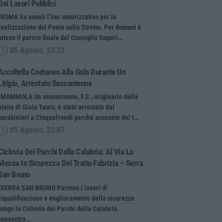
Dei Lavori Pubblici
“ROMA Va avanti l’iter autorizzativo per la
realizzazione del Ponte sullo Stretto. Per domani è
atteso il parere finale del Consiglio Superi…
05 Agosto, 23:23
Accoltella Coetaneo Alla Gola Durante Un
Litigio, Arrestato Sessantenne
“MAMMOLA Un sessantenne, F.S., originario della
piana di Gioia Tauro, è stato arrestato dai
carabinieri a Cinquefrondi perché accusato del t…
05 Agosto, 22:07
Ciclovia Dei Parchi Della Calabria: Al Via La
Messa In Sicurezza Del Tratto Fabrizia – Serra
San Bruno
“SERRA SAN BRUNO Partono i lavori di
riqualificazione e miglioramento della sicurezza
lungo la Ciclovia dei Parchi della Calabria,
concentra…