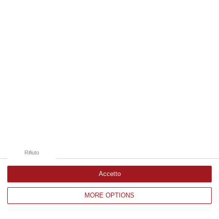
Edizioni provinciali
Catanzaro
Cosenza
Vibo Valentia
Reggio Calabria
Crotone
Rifiuto
Accetto
MORE OPTIONS
Corriere delle Calabria è una testata giornalistica di News&Com S.r.l
©2012-
-2026. Tutti i diritti riservati.