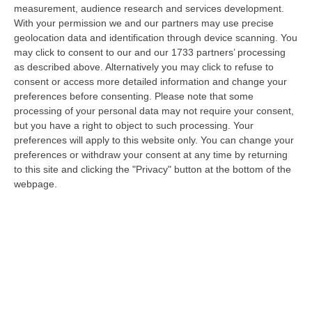
09 Agosto, 12:52
measurement, audience research and services development.
With your permission we and our partners may use precise
Evade Dai Domiciliari, Boss Ergastolano Torna In Carcere
geolocation data and identification through device scanning. You
may click to consent to our and our 1733 partners’ processing
“È tornato in carcere Giovanni Calasso, 61 anni, storico esponente della
as described above. Alternatively you may click to refuse to
Sacra Corona Unita e già condannato all’ergastolo, arrestato il 1°…
consent or access more detailed information and change your
09 Agosto, 12:18
preferences before consenting.
Please note that some
processing of your personal data may not require your consent,
In Fiamme Nella Notte Il Capannone Di Un’azienda A
but you have a right to object to such processing. Your
Montegiordano, Danni Da Oltre Un Milione Di Euro
preferences will apply to this website only. You can change your
“MONTEGIORDANO Un grosso incendio ha colpito questa notte un
preferences or withdraw your consent at any time by returning
capannone della Sassone Tartufi, azienda di Montegiordano
to this site and clicking the "Privacy" button at the bottom of the
specializzata nella c…
webpage.
09 Agosto, 11:59
È Morto Massimiliano Cencelli, Fu Ideatore Dell’omonimo
“manuale”
“ROMA E’ morto a Roma ieri pomeriggio Massimiliano Cencelli, aveva 90
anni. Funzionario della Democrazia Cristiana degli anni ’60, divenne f…
09 Agosto, 10:43