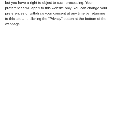
pluriennale per i Comuni»
but you have a right to object to such processing. Your
preferences will apply to this website only. You can change your
Il mese di Marzo è cruciale per i Comuni, che
preferences or withdraw your consent at any time by returning
in questo periodo predispongono i bilanci.
to this site and clicking the "Privacy" button at the bottom of the
Tantissimi Comuni italiani, soprattutto nel
webpage.
Mezzogiorno d’It…
Pubblicato il: 12/03/21 – 13:25
ULTIME DAL CORRIERE DELLA CALABRIA
Il Ssn Recupera Personale: +1,6% Secondo L’ultima Rilevazione
Ministeriale
“ROMA Il Servizio sanitario nazionale continua a recuperare personale
dopo gli anni di contrazione che hanno caratterizzato il decennio scor…
08 Agosto, 18:05
’Ndrangheta, Il Bigliettino Dal Carcere Per Il Controllo Dei Boschi.
«Dovevamo Rispettare Mallamace»