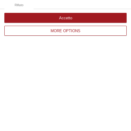
08 Agosto, 16:22
Rifiuto
Accetto
Edizioni provinciali
MORE OPTIONS
Catanzaro
Cosenza
Vibo Valentia
Reggio Calabria
Crotone
Corriere delle Calabria è una testata giornalistica di News&Com S.r.l