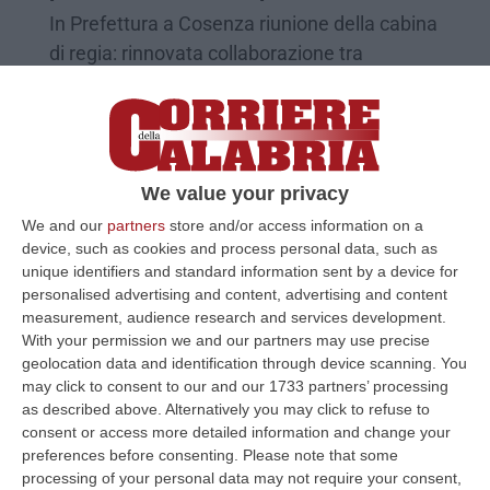
In Prefettura a Cosenza riunione della cabina
di regia: rinnovata collaborazione tra
stazione appaltante e impresa
concessionaria
Pubblicato il: 31/03/23 – 13:40
We value your privacy
We and our
partners
store and/or access information on a
device, such as cookies and process personal data, such as
unique identifiers and standard information sent by a device for
personalised advertising and content, advertising and content
measurement, audience research and services development.
With your permission we and our partners may use precise
geolocation data and identification through device scanning. You
may click to consent to our and our 1733 partners’ processing
as described above. Alternatively you may click to refuse to
consent or access more detailed information and change your
preferences before consenting.
Please note that some
«Un Piano di riequilibrio finanziario
processing of your personal data may not require your consent,