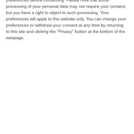
preferences before consenting.
Please note that some
processing of your personal data may not require your consent,
but you have a right to object to such processing. Your
preferences will apply to this website only. You can change your
preferences or withdraw your consent at any time by returning
to this site and clicking the "Privacy" button at the bottom of the
webpage.
«Da Gioia Tauro parte il cantiere del
futuro». Conte racconta il “Piano per il
Sud”
Il premier presenta le misure per il
Mezzogiorno. «Il 34% degli investimenti
resteranno nel Meridione per legge. Mai più
narrazioni tossiche». Gli an…
Pubblicato il: 14/02/20 – 14:02