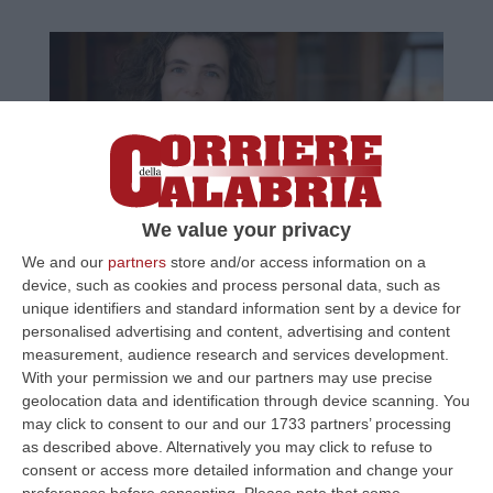
We value your privacy
«Nel Piano per il Sud grandi (e utili)
We and our
partners
store and/or access information on a
opere»
device, such as cookies and process personal data, such as
unique identifiers and standard information sent by a device for
di Anna Laura Orrico*
personalised advertising and content, advertising and content
Pubblicato il: 14/02/20 – 15:18
measurement, audience research and services development.
With your permission we and our partners may use precise
geolocation data and identification through device scanning. You
may click to consent to our and our 1733 partners’ processing
as described above. Alternatively you may click to refuse to
consent or access more detailed information and change your