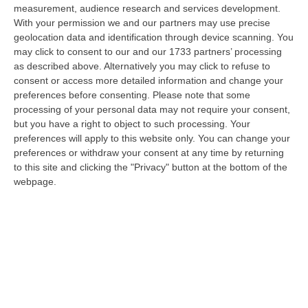
measurement, audience research and services development.
Cresce L’attesa Per La XXV Festa Nazionale Dello Stocco Di
With your permission we and our partners may use precise
Cittanova
geolocation data and identification through device scanning. You
may click to consent to our and our 1733 partners’ processing
“CITTANOVA E’ già iniziato il conto alla rovescia in vista della XXV Festa
as described above. Alternatively you may click to refuse to
Nazionale dello Stocco di Cittanova. Il celebre evento dell’estat…
consent or access more detailed information and change your
08 Agosto, 11:40
preferences before consenting.
Please note that some
processing of your personal data may not require your consent,
Vinitaly A Reggio Calabria, Cisl E Fai Cisl: «Occasione Di Grande
but you have a right to object to such processing. Your
Rilievo Per Il Territorio»
preferences will apply to this website only. You can change your
“REGGIO CALABRIA L’approdo di Vinitaly a Reggio Calabria rappresenta
preferences or withdraw your consent at any time by returning
un’occasione di grande rilievo per il territorio metropolitano e per l’…
to this site and clicking the "Privacy" button at the bottom of the
08 Agosto, 11:04
webpage.
Università, Il Mur Aumenta Le Risorse Per Gli Atenei Della
Calabria. Assegnati 199 Milioni Di Euro
“ROMA Aumentano le risorse al sistema universitario calabrese. Il
Ministro dell’Università e della Ricerca, Anna Maria Bernini, ha firmato
i…
08 Agosto, 10:58