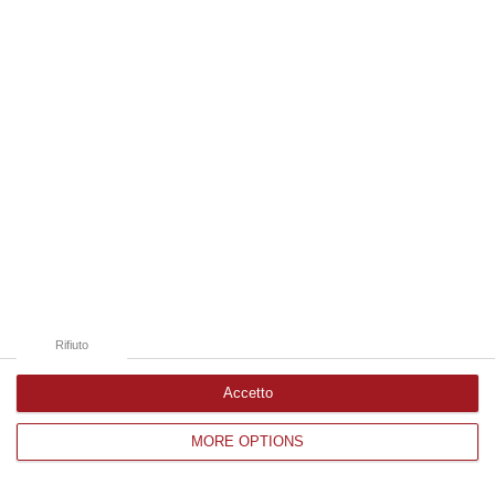
Edizioni provinciali
Catanzaro
Cosenza
Vibo Valentia
Reggio Calabria
Crotone
Rifiuto
Accetto
MORE OPTIONS
Corriere delle Calabria è una testata giornalistica di News&Com S.r.l
©2012-
-2026. Tutti i diritti riservati.