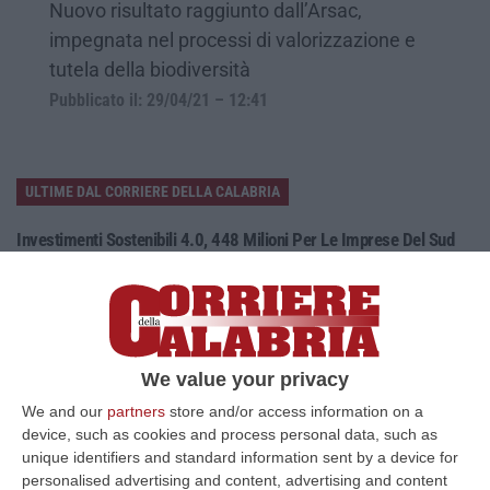
Nuovo risultato raggiunto dall’Arsac,
impegnata nel processi di valorizzazione e
tutela della biodiversità
Pubblicato il: 29/04/21 – 12:41
ULTIME DAL CORRIERE DELLA CALABRIA
Investimenti Sostenibili 4.0, 448 Milioni Per Le Imprese Del Sud
“Quattrocentoquarantotto milioni di euro per sostenere gli investimenti
innovativi e sostenibili delle imprese del Mezzogiorno, Calabria com…
08 Agosto, 12:29
Elettricista Morto Folgorato A Calanna, Disposta L’autopsia:
We value your privacy
Sequestrato Il Furgone Della Ditta
We and our
partners
store and/or access information on a
“REGGIO CALABRIA La Procura della Repubblica di Reggio Calabria ha
device, such as cookies and process personal data, such as
disposto l’autopsia sul corpo di Antonino Fabio Calabrò, l’elettricista d…
unique identifiers and standard information sent by a device for
08 Agosto, 12:09
personalised advertising and content, advertising and content