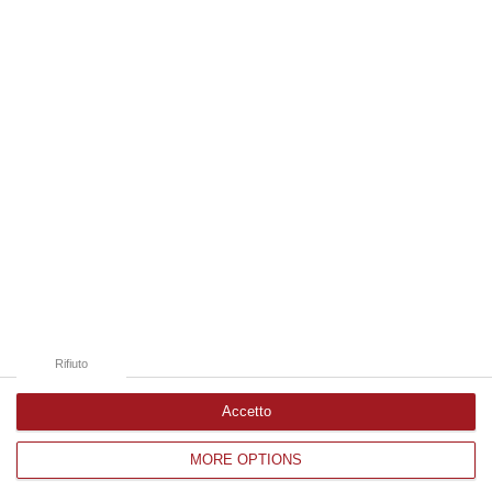
06 Agosto, 18:24
Edizioni provinciali
Catanzaro
Cosenza
Vibo Valentia
Reggio Calabria
Crotone
Rifiuto
Accetto
MORE OPTIONS
Corriere delle Calabria è una testata giornalistica di News&Com S.r.l