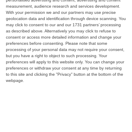
personalised advertising and content, advertising and content
Bernini ha visitato oggi la Mediterranea di Reggio Calabria, accompa…
measurement, audience research and services development.
06 Agosto, 19:49
With your permission we and our partners may use precise
geolocation data and identification through device scanning. You
L’estate Di Sangue Sulle Strade Vibonesi, Le Vite Spezzate Di
may click to consent to our and our 1731 partners’ processing
Carmelo E Andrea E Una Provincia Sotto Shock
as described above. Alternatively you may click to refuse to
consent or access more detailed information and change your
“VIBO VALENTIA Carmelo aveva 27 anni, Andrea solo 23. Due giovani vite
preferences before consenting.
Please note that some
spezzate, famiglie e comunità sconvolte in una drammatica scia di san…
processing of your personal data may not require your consent,
06 Agosto, 19:10
but you have a right to object to such processing. Your
preferences will apply to this website only. You can change your
Omicidio Di Massimo Speranza “il Brasiliano”, I Dubbi Sul
preferences or withdraw your consent at any time by returning
Mandante E Sui Luoghi Delle Riunioni
to this site and clicking the "Privacy" button at the bottom of the
“COSENZA Sono state le dichiarazioni offerte dai collaboratori di
webpage.
giustizia a consentire alla Distrettuale Antimafia di Catanzaro di ricostr…
06 Agosto, 18:24
Confagricoltura Calabria: Con Alberta Nesci Il Consorzio “Terre Di
Reggio Calabria” Guarda Al Futuro
“LAMEZIA TERME «Alberta Nesci, socia e dirigente di Confagricoltura, è
un’imprenditrice che dimostra ogni giorno di saper interpretare al me…